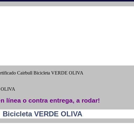
rtificado Cairbull Bicicleta VERDE OLIVA
DE OLIVA
n línea o contra entrega, a rodar!
l Bicicleta VERDE OLIVA