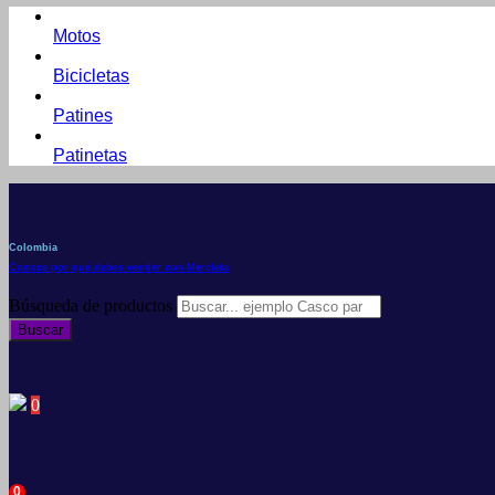
Motos
Bicicletas
Patines
Patinetas
Colombia
Conoce por qué debes vender con Mercleta
Búsqueda de productos
Buscar
0
0