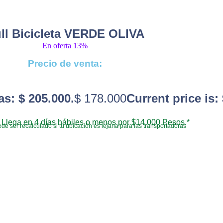
ll Bicicleta VERDE OLIVA
En oferta 13%
Precio de venta:
as: $ 205.000.
$
178.000
Current price is:
Llega en 4 días hábiles o menos por $14.000 Pesos.*
de ser recalculado si tu ubicación es lejana para las transportadoras