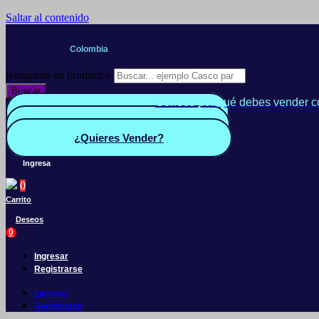
Saltar al contenido
Colombia
Búsqueda de productos
Buscar
Conoce por qué debes vender c
Quiero Vender
Panel vendedor
¿Quieres Vender?
Ingresa
0
Carrito
Deseos
0
Ingresar
Registrarse
Ingresar
Registrarse