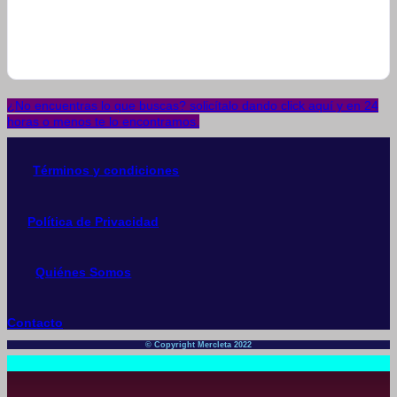
¿No encuentras lo que buscas? solicítalo dando click aquí y en 24
horas o menos te lo encontramos.
Términos y condiciones
Política de Privacidad
Quiénes Somos
Contacto
© Copyright Mercleta 2022