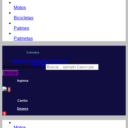
Motos
Bicicletas
Patines
Patinetas
Colombia
Conoce por qué debes vender con
Mercleta
Búsqueda de productos
Buscar
Ingresa
0
Carrito
Deseos
0
Motos