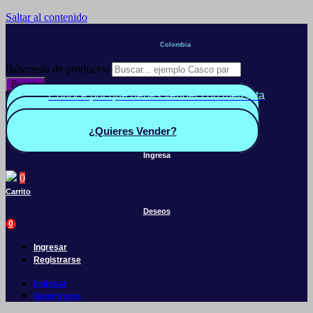
Saltar al contenido
Colombia
Búsqueda de productos
Buscar
Conoce por qué debes vender con mercleta
Quiero Vender
Panel vendedor
¿Quieres Vender?
Ingresa
0
Carrito
Deseos
0
Ingresar
Registrarse
Ingresar
Registrarse