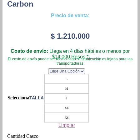
Carbon
Precio de venta:
$
1.210.000
Costo de envío:
Llega en 4 días hábiles o menos por
$14.000 Pesos.*
El costo de envío puede ser recalculado si tu ubicación es lejana para las
transportadoras
L
M
TALLA
S
XL
XS
Limpiar
Casco