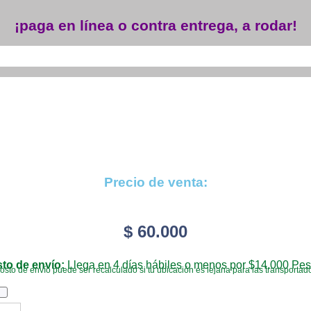
¡paga en línea o contra entrega, a rodar!
Precio de venta:
$
60.000
to de envío:
Llega en 4 días hábiles o menos por $14.000 Pes
costo de envío puede ser recalculado si tu ubicación es lejana para las transportad