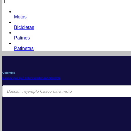
Motos
Bicicletas
Patines
Patinetas
Colombia
Conoce por qué debes vender con Mercleta
Búsqueda
de
productos