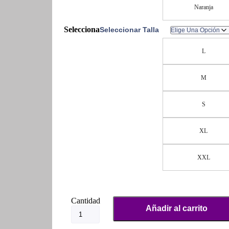
Naranja
Seleccionar Talla
L
M
S
XL
XXL
Chaleco
Añadir al carrito
deportivo
cantidad