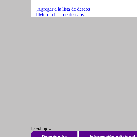
Agregar a la lista de deseos
Mira tú lista de deseaos
Loading...
Descripción
Información adicional