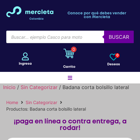
Conoce por qué debes vender
con Mercleta
Colombia
BUSCAR
0
0
Ingresa
Deseos
Carrito
Inicio
/
Sin Categorizar
/ Badana corta bolsillo lateral
Motos
Home
Sin Categorizar
Productos: Badana corta bolsillo lateral
Bicicletas
¡paga en línea o contra entrega, a
rodar!
Patines