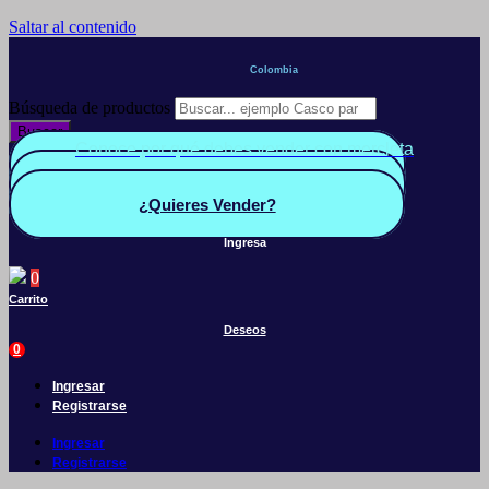
Saltar al contenido
Colombia
Búsqueda de productos
Buscar
Conoce por qué debes vender con mercleta
Quiero Vender
Panel vendedor
¿Quieres Vender?
Ingresa
0
Carrito
Deseos
0
Ingresar
Registrarse
Ingresar
Registrarse