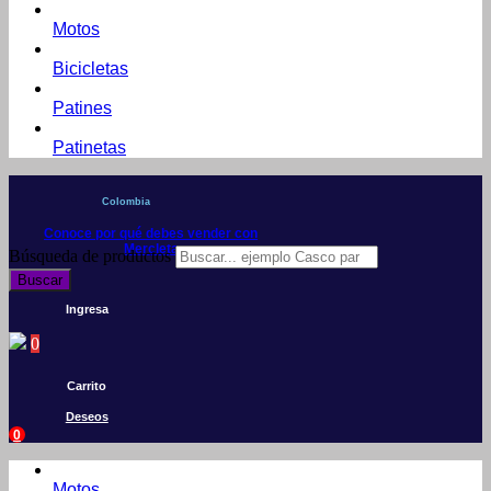
Motos
Bicicletas
Patines
Patinetas
Colombia
Conoce por qué debes vender con
Mercleta
Búsqueda de productos
Buscar
Ingresa
0
Carrito
Deseos
0
Motos