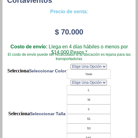
Cortavientos
Precio de venta:
$
70.000
Costo de envío:
Llega en 4 días hábiles o menos por
$14.000 Pesos.*
El costo de envío puede ser recalculado si tu ubicación es lejana para las
transportadoras
Seleccionar Color
Verde
L
M
S
Seleccionar Talla
XL
XS
XXL