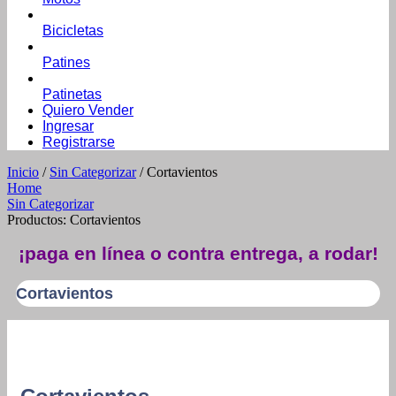
Bicicletas
Patines
Patinetas
Quiero Vender
Ingresar
Registrarse
Inicio
/
Sin Categorizar
/ Cortavientos
Home
Sin Categorizar
Productos: Cortavientos
¡paga en línea o contra entrega, a rodar!
Cortavientos