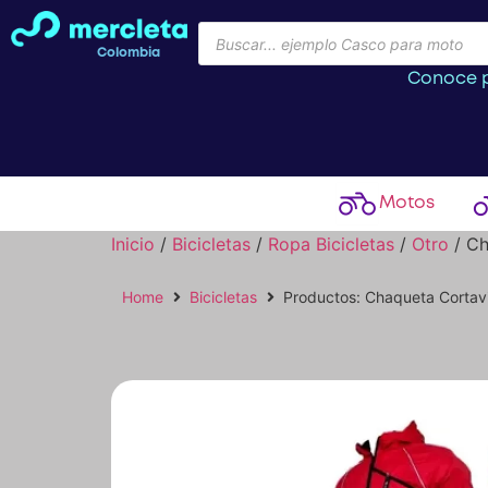
Colombia
Conoce p
Motos
Inicio
/
Bicicletas
/
Ropa Bicicletas
/
Otro
/ Ch
Home
Bicicletas
Productos: Chaqueta Cortav