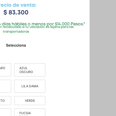
recio de venta:
$
83.300
 días hábiles o menos por $14.000 Pesos.*
r recalculado si tu ubicación es lejana para las
transportadoras
ARO
AZUL
OSCURO
LILA DAMA
NTO
VERDE
FUCSIA