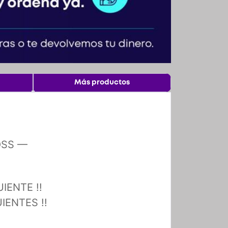
Más productos
OSS —
IENTE !!
IENTES !!