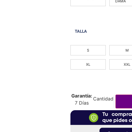
DAMA
TALLA
S
M
XL
XXL
Garantía:
7 Días