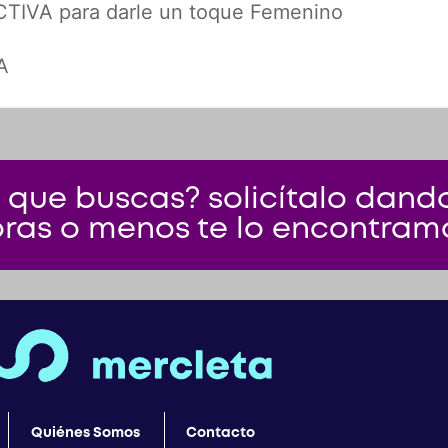
TIVA para darle un toque Femenino
A
 que buscas? solicítalo dando 
ras o menos te lo encontram
Quiénes Somos
Contacto