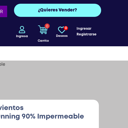
¿Quieres Vender?
R
0
0
Ingresar
Registrarse
Deseos
Ingresa
Carrito
ble
ientos
unning 90% Impermeable