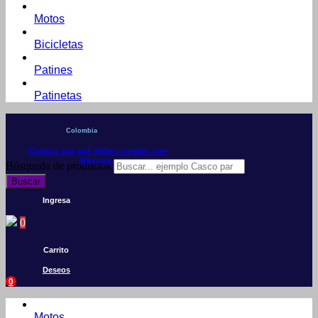
Motos
Bicicletas
Patines
Patinetas
Colombia
Conoce por qué debes vender con
Mercleta
Búsqueda de productos
Buscar
Ingresa
0
Carrito
Deseos
0
Motos