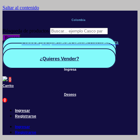
Saltar al contenido
Colombia
Búsqueda de productos
Buscar
Conoce por qué debes vender con mercleta
Quiero Vender
Panel vendedor
¿Quieres Vender?
Ingresa
0
Carrito
Deseos
0
Ingresar
Registrarse
Ingresar
Registrarse