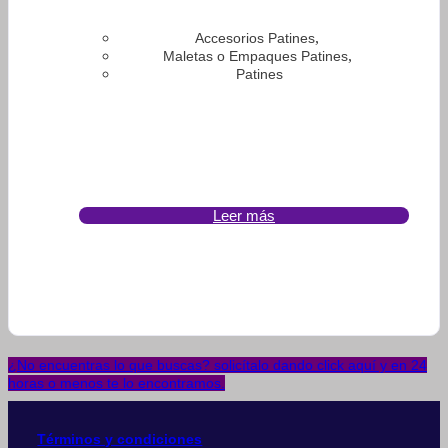
,
Accesorios Patines
,
Maletas o Empaques Patines
Patines
Leer más
¿No encuentras lo que buscas? solicítalo dando click aquí y en 24
horas o menos te lo encontramos.
Términos y condiciones