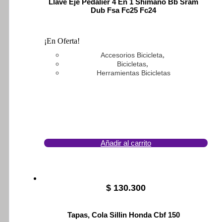
Llave Eje Pedalier 4 En 1 Shimano Bb Sram
$ 68.568.
$ 64.700.
Dub Fsa Fc25 Fc24
¡En Oferta!
,
Accesorios Bicicleta
,
Bicicletas
Herramientas Bicicletas
Añadir al carrito
$
130.300
Tapas, Cola Sillin Honda Cbf 150