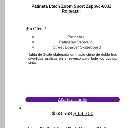
was:
is:
Patineta Ltech Zoom Sport Zsppvc-6031
$ 200.000.
$ 115.400.
Rojo/azul
¡En Oferta!
,
Patinetas
,
Patinetas Vehículo
Street Boards/ Skateboard
Tabla de Skate elaborada en maple chino de doble tiro,
divertidas gráficas en el reverso para todo los gustos,
cinta...
Añadir al carrito
$
68.568
Original
$
64.700
Current
price
price
was:
is: