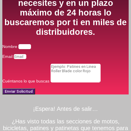
necesites y en un plazo
máximo de 24 horas lo
buscaremos por ti en miles de
distribuidores.
Nombre
Email
Cuéntanos lo que buscas
Enviar Solicitud
¡Espera! Antes de salir…
¿Has visto todas las secciones de motos,
bicicletas, patines y patinetas que tenemos para