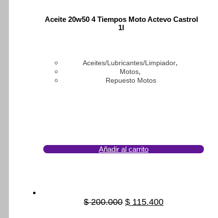
opci
se
pue
Aceite 20w50 4 Tiempos Moto Actevo Castrol
1l
eleg
en
la
pági
,
de
Aceites/Lubricantes/Limpiador
,
prod
Motos
Repuesto Motos
Añadir al carrito
$
200.000
Original
$
115.400
Current
price
price