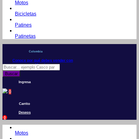
Motos
Bicicletas
Patines
Patinetas
Colombia
Conoce por qué debes vender con
Mercleta
Búsqueda
de
Buscar
productos
Ingresa
0
Carrito
Deseos
0
Motos