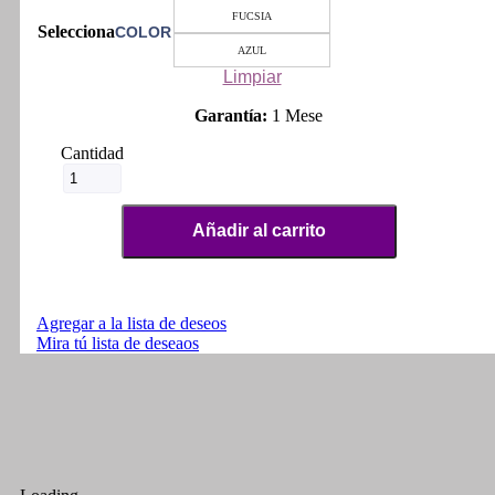
FUCSIA
COLOR
AZUL
Limpiar
Garantía:
1 Mese
Tabla
Deslizante
Patinaje
Litio
Añadir al carrito
Xs
-
Ajustable
1.8m
X
Agregar a la lista de deseos
0.6m
Mira tú lista de deseaos
Favorito
(
cantidad