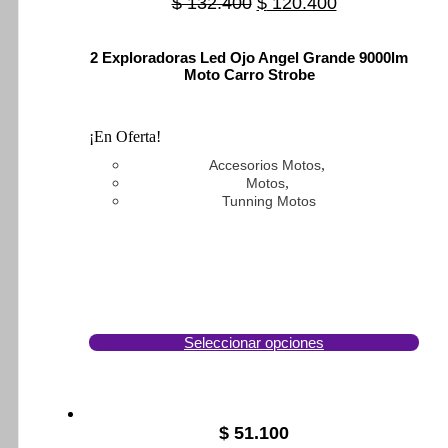
$
132.400
Original
$
120.400
Current
price
price
was:
is:
2 Exploradoras Led Ojo Angel Grande 9000lm
$ 132.400.
$ 120.400.
Moto Carro Strobe
¡En Oferta!
,
Accesorios Motos
,
Motos
Tunning Motos
Seleccionar opciones
Este
prod
tien
múlt
vari
$
51.100
Las