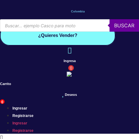
Saltar
al
Colombia
contenido
Búsqueda
BUSCAR
de
Conoce por qué debes vender con mercleta
productos
¿Quieres Vender?
Ingresa
0
Carrito
Deseos
0
Ingresar
Registrarse
Ingresar
Registrarse