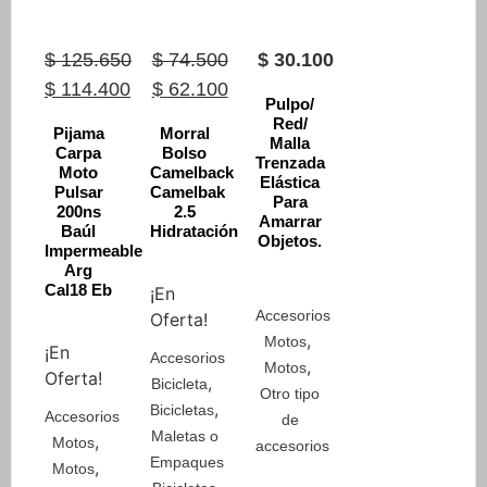
$
125.650
$
74.500
$
30.100
Original
Original
Current
$
114.400
$
62.100
Pulpo/
price
Current
price
price
Red/
Pijama
Morral
Malla
was:
price
was:
is:
Carpa
Bolso
Trenzada
Moto
Camelback
$ 125.650.
is:
$ 74.500.
$ 62.100.
Elástica
Pulsar
Camelbak
Para
$ 114.400.
200ns
2.5
Amarrar
Baúl
Hidratación
Objetos.
Impermeable
Arg
Cal18 Eb
¡En
Accesorios
Oferta!
,
Motos
¡En
Accesorios
,
Motos
Oferta!
,
Bicicleta
Otro tipo
,
Bicicletas
Accesorios
de
Maletas o
,
Motos
accesorios
Empaques
,
Motos