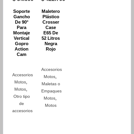
la
página
Soporte
Maletero
Gancho
Plástico
de
De 90°
Crosser
producto
Para
Case
Montaje
E65 De
Vertical
52 Litros
Gopro
Negra
Action
Rojo
Cam
Accesorios
Accesorios
,
Motos
,
Motos
Maletas o
,
Motos
Empaques
Otro tipo
,
Motos
de
Motos
accesorios