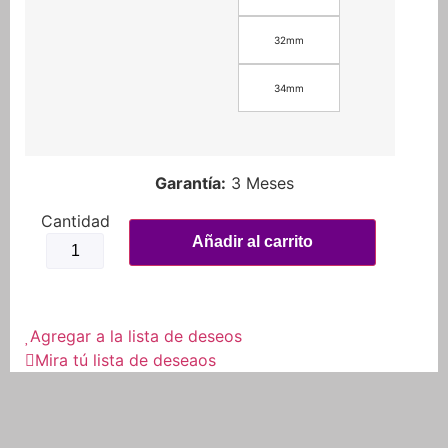
32mm
34mm
Garantía:
3 Meses
Carburador
Cortina
Añadir al carrito
Plana
De
28-
30-
32-
34mm
Agregar a la lista de deseos
Tornasol.
Mira tú lista de deseaos
cantidad