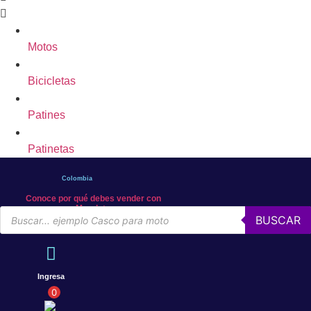
Motos
Bicicletas
Patines
Patinetas
Colombia
Conoce por qué debes vender con
Mercleta
Búsqueda
BUSCAR
de
productos
Ingresa
0