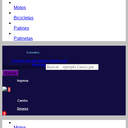
Motos
Bicicletas
Patines
Patinetas
Colombia
Conoce por qué debes vender con
Mercleta
Búsqueda de productos
Buscar
Ingresa
0
Carrito
Deseos
0
Motos