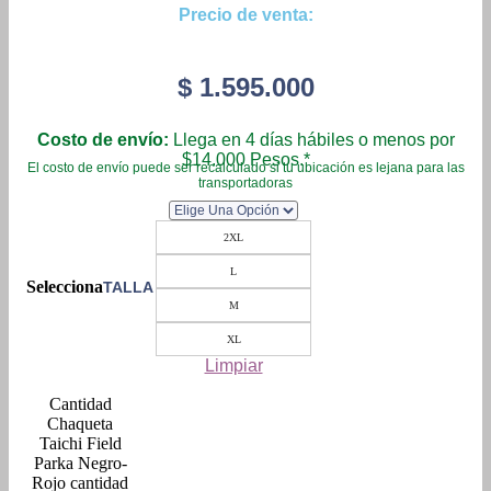
Precio de venta:
$
1.595.000
Costo de envío:
Llega en 4 días hábiles o menos por
$14.000 Pesos.*
El costo de envío puede ser recalculado si tu ubicación es lejana para las
transportadoras
2XL
L
TALLA
M
XL
Limpiar
Chaqueta
Taichi Field
Parka Negro-
Rojo cantidad