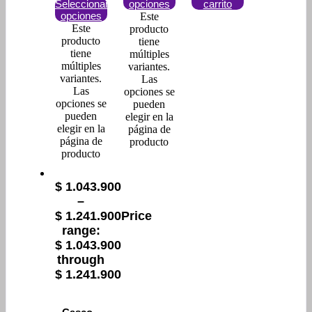
Seleccionar
opciones
carrito
opciones
Este
Este
producto
producto
tiene
tiene
múltiples
múltiples
variantes.
variantes.
Las
Las
opciones se
opciones se
pueden
pueden
elegir en la
elegir en la
página de
página de
producto
producto
$
1.043.900
–
$
1.241.900
Price
range:
$ 1.043.900
through
$ 1.241.900