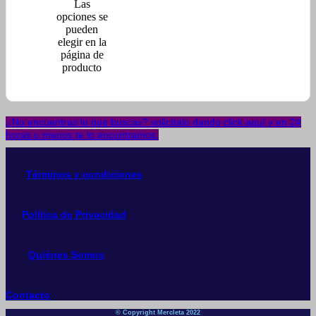
Las
opciones se
pueden
elegir en la
página de
producto
¿No encuentras lo que buscas? solicítalo dando click aquí y en 24
horas o menos te lo encontramos.
Términos y condiciones
Política de Privacidad
Quiénes Somos
Contacto
© Copyright Mercleta 2022