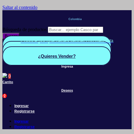
Saltar al contenido
Colombia
Búsqueda de productos
Buscar
Conoce por qué debes vender con mercleta
Quiero Vender
Panel vendedor
¿Quieres Vender?
Ingresa
0
Carrito
Deseos
0
Ingresar
Registrarse
Ingresar
Registrarse