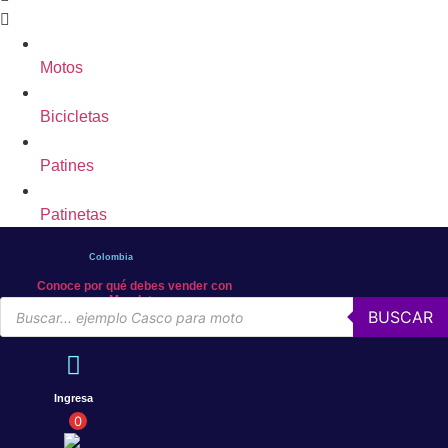
Motos
Bicicletas
Patines
Patinetas
Colombia
Conoce por qué debes vender con
Mercleta
Búsqueda
BUSCAR
de
productos
Ingresa
0