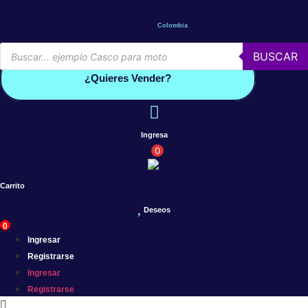
Saltar
al
Colombia
contenido
Búsqueda
BUSCAR
de
Conoce por qué debes vender con mercleta
productos
¿Quieres Vender?
Ingresa
0
Carrito
Deseos
0
Ingresar
Registrarse
Ingresar
Registrarse