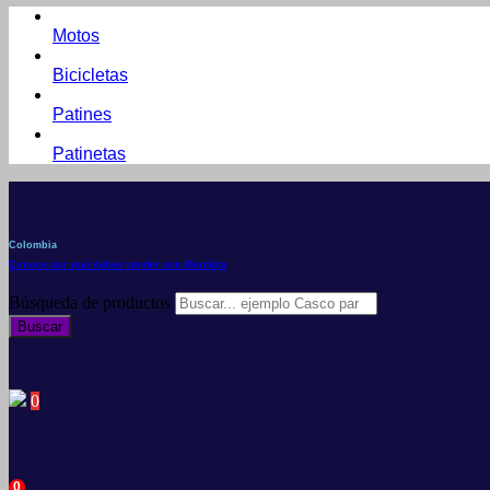
Motos
Bicicletas
Patines
Patinetas
Colombia
Conoce por qué debes vender con Mercleta
Búsqueda de productos
Buscar
0
0