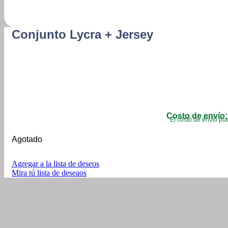
Conjunto Lycra + Jersey
Costo de envío:
El costo de envío pue
Agotado
Agregar a la lista de deseos
Mira tú lista de deseaos