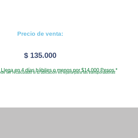
Precio de venta:
$
135.000
Llega en 4 días hábiles o menos por $14.000 Pesos.*
de ser recalculado si tu ubicación es lejana para las transportadoras