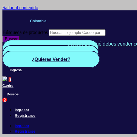
Saltar al contenido
Colombia
Búsqueda de productos
Buscar
Conoce por qué debes vender c
Quiero Vender
Panel vendedor
¿Quieres Vender?
Ingresa
0
Carrito
Deseos
0
Ingresar
Registrarse
Ingresar
Registrarse