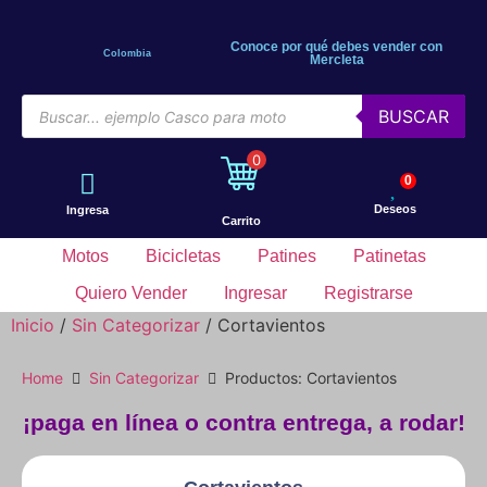
Conoce por qué debes vender con
Colombia
Mercleta
BUSCAR
0
0
Deseos
Ingresa
Carrito
Motos
Bicicletas
Patines
Patinetas
Quiero Vender
Ingresar
Registrarse
Inicio
/
Sin Categorizar
/ Cortavientos
Home
Sin Categorizar
Productos: Cortavientos
¡paga en línea o contra entrega, a rodar!