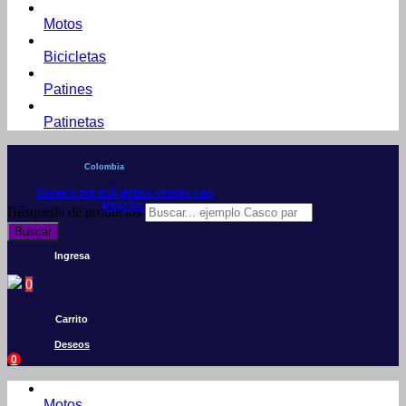
Motos
Bicicletas
Patines
Patinetas
Colombia
Conoce por qué debes vender con
Mercleta
Búsqueda de productos
Buscar
Ingresa
0
Carrito
Deseos
0
Motos