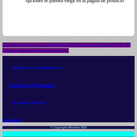
opciones se pueden elegir en la página de producto
¿No encuentras lo que buscas? solicítalo dando click aquí y en 24
horas o menos te lo encontramos.
Términos y condiciones
Política de Privacidad
Quiénes Somos
Contacto
© Copyright Mercleta 2022