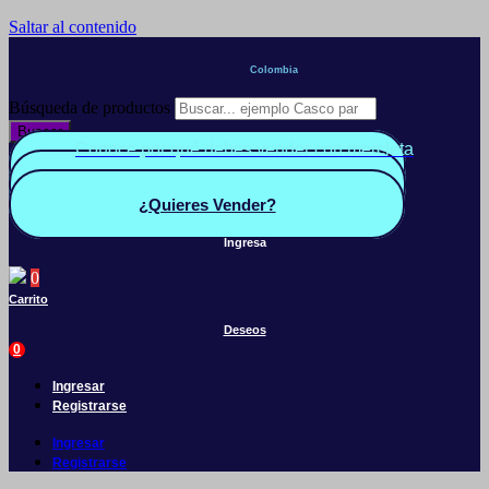
Saltar al contenido
Colombia
Búsqueda de productos
Buscar
Conoce por qué debes vender con mercleta
Quiero Vender
Panel vendedor
¿Quieres Vender?
Ingresa
0
Carrito
Deseos
0
Ingresar
Registrarse
Ingresar
Registrarse