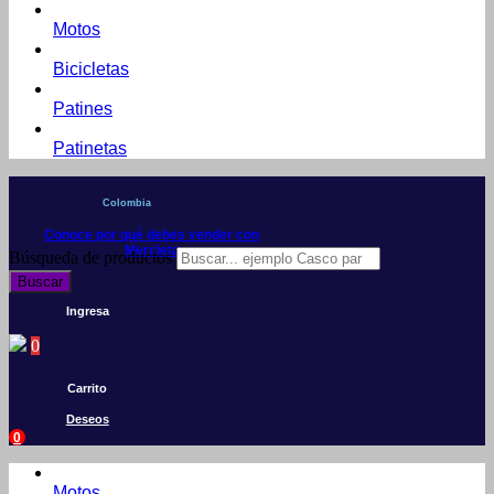
Motos
Bicicletas
Patines
Patinetas
Colombia
Conoce por qué debes vender con
Mercleta
Búsqueda de productos
Buscar
Ingresa
0
Carrito
Deseos
0
Motos