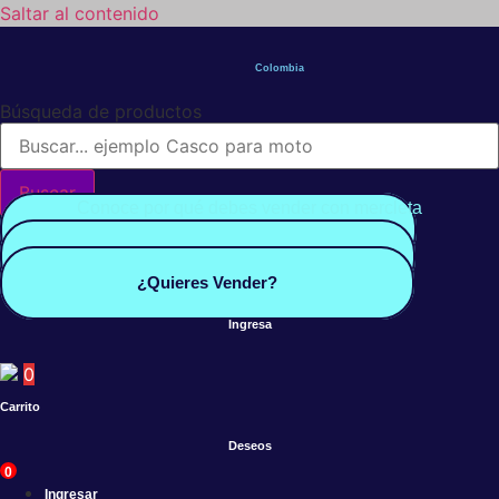
Saltar al contenido
Colombia
Búsqueda de productos
Buscar
Conoce por qué debes vender con mercleta
Quiero Vender
Panel vendedor
¿Quieres Vender?
Ingresa
0
Carrito
Deseos
0
Ingresar