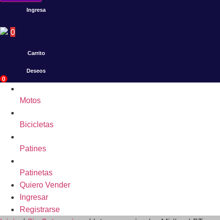
Ingresa
0
Carrito
Deseos
0
Motos
Bicicletas
Patines
Patinetas
Quiero Vender
Ingresar
Registrarse