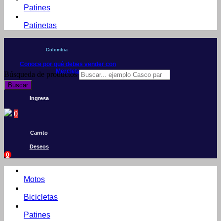
Patines
Patinetas
Colombia
Conoce por qué debes vender con
Mercleta
Búsqueda de productos
Buscar
Ingresa
0
Carrito
Deseos
0
Motos
Bicicletas
Patines