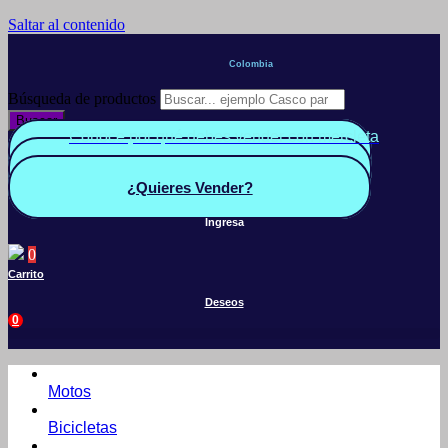
Saltar al contenido
Colombia
Búsqueda de productos
Buscar
Conoce por qué debes vender con mercleta
Quiero Vender
Panel vendedor
¿Quieres Vender?
Ingresa
0
Carrito
Deseos
0
Motos
Bicicletas