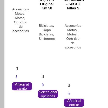
Original
– Set X 2
Km 50
Tallas S
Accesorios
,
Motos
,
Motos
Otro tipo
,
Bicicletas
Accesorios
de
,
Ropa
Motos
accesorios
,
,
Bicicletas
Motos
Uniformes
Otro tipo
de
accesorios
Añadir al
Este
carrito
Seleccionar
producto
opciones
tiene
Añadir al
múltiples
carrito
variantes.