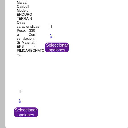
Marca
Cairbull
Modelo
ENDURO
TERRAIN
Otras
características
Peso: 330
g Con
ventilación:
Este
Sí Material:
Seleccionar
producto
EPS -
opciones
tiene
PILICARBONATO
–...
múltiples
variantes.
Las
opciones
se
pueden
elegir
en
la
página
Este
de
Seleccionar
producto
producto
opciones
tiene
múltiples
variantes.