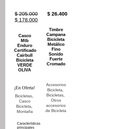
Las
opciones
se
$
205.000
$
26.400
pueden
Original
Current
$
178.000
elegir
price
price
en
Timbre
was:
is:
la
Campana
Casco
$ 205.000.
$ 178.000.
página
Bicicleta
Mtb
de
Metálico
Enduro
producto
Fino
Certificado
Sonido
Cairbull
Fuerte
Bicicleta
Cromado
VERDE
OLIVA
Accesorios
¡En Oferta!
,
Bicicleta
,
Bicicletas
,
Bicicletas
Otros
Casco
accesorios
,
Bicicleta
de Bicicleta
Montaña
Características
principales