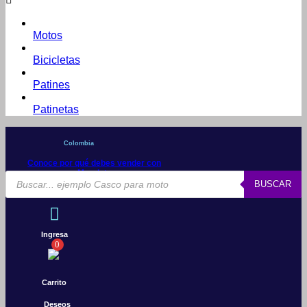
Motos
Bicicletas
Patines
Patinetas
Colombia
Conoce por qué debes vender con
Mercleta
Búsqueda
BUSCAR
de
productos
Ingresa
0
Carrito
Deseos