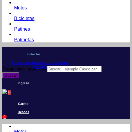
Motos
Bicicletas
Patines
Patinetas
Colombia
Conoce por qué debes vender con
Mercleta
Búsqueda de productos
Buscar
Ingresa
0
Carrito
Deseos
0
Motos