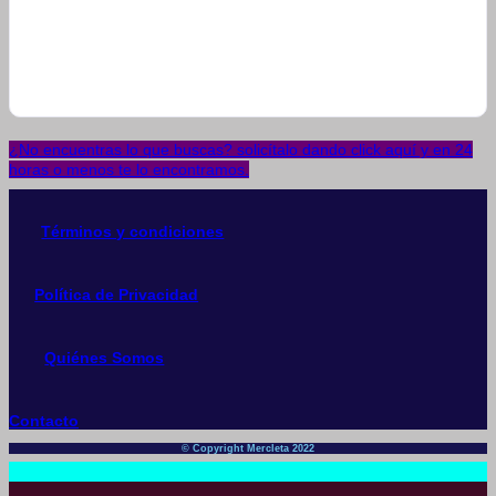
¿No encuentras lo que buscas? solicítalo dando click aquí y en 24
horas o menos te lo encontramos.
Términos y condiciones
Política de Privacidad
Quiénes Somos
Contacto
© Copyright Mercleta 2022