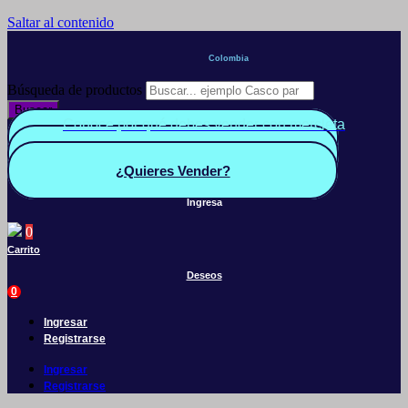
Saltar al contenido
Colombia
Búsqueda de productos
Buscar
Conoce por qué debes vender con mercleta
Quiero Vender
Panel vendedor
¿Quieres Vender?
Ingresa
0
Carrito
Deseos
0
Ingresar
Registrarse
Ingresar
Registrarse