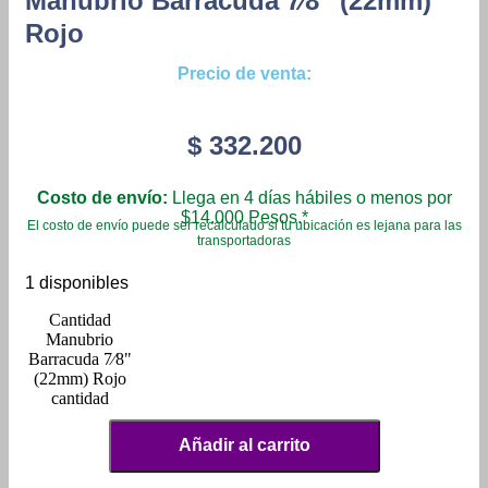
Manubrio Barracuda 7⁄8″ (22mm)
Rojo
Precio de venta:
$
332.200
Costo de envío:
Llega en 4 días hábiles o menos por
$14.000 Pesos.*
El costo de envío puede ser recalculado si tu ubicación es lejana para las
transportadoras
1 disponibles
Manubrio
Barracuda 7⁄8"
(22mm) Rojo
cantidad
Añadir al carrito