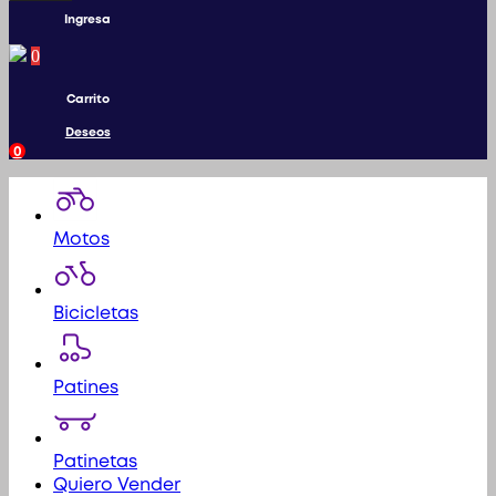
productos
Ingresa
0
Carrito
Deseos
0
Motos
Bicicletas
Patines
Patinetas
Quiero Vender