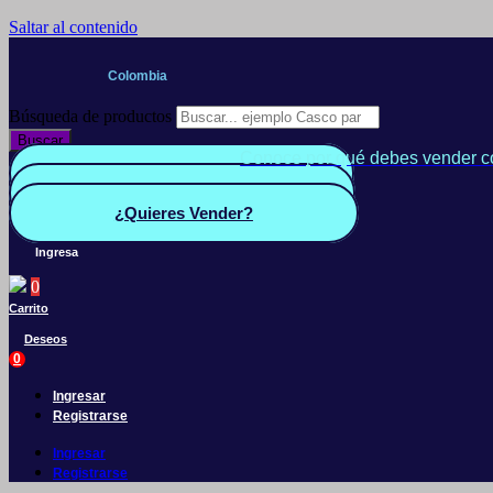
Saltar al contenido
Colombia
Búsqueda de productos
Buscar
Conoce por qué debes vender c
Quiero Vender
Panel vendedor
¿Quieres Vender?
Ingresa
0
Carrito
Deseos
0
Ingresar
Registrarse
Ingresar
Registrarse