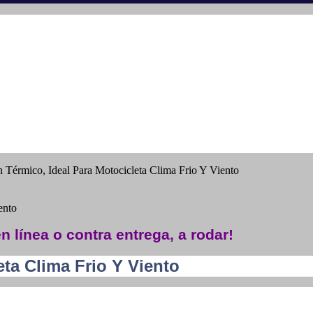
n Térmico, Ideal Para Motocicleta Clima Frio Y Viento
ento
n línea o contra entrega, a rodar!
eta Clima Frio Y Viento