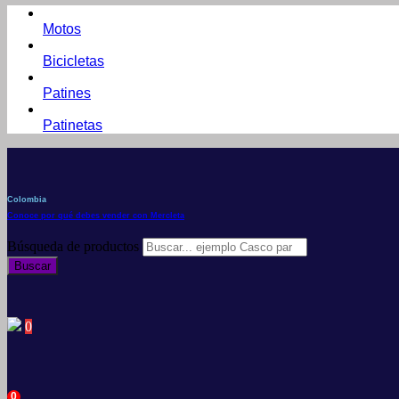
Motos
Bicicletas
Patines
Patinetas
Colombia
Conoce por qué debes vender con Mercleta
Búsqueda de productos
Buscar
0
0