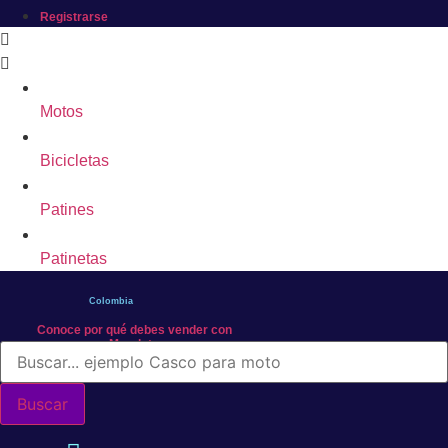
Registrarse
Motos
Bicicletas
Patines
Patinetas
Colombia
Conoce por qué debes vender con
Mercleta
Búsqueda
de
productos
Buscar