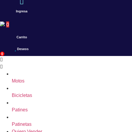
Ingresa
0
Carrito
Deseos
0
Motos
Bicicletas
Patines
Patinetas
Quiero Vender