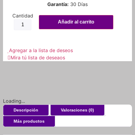
Garantía:
30 Días
Pastilla
Freno
Añadir al carrito
Japan
Kawasaki
Ninja
300
Delantera
Tra
Agregar a la lista de deseos
017711
Mira tú lista de deseaos
cantidad
Loading...
Descripción
Valoraciones (0)
Más productos