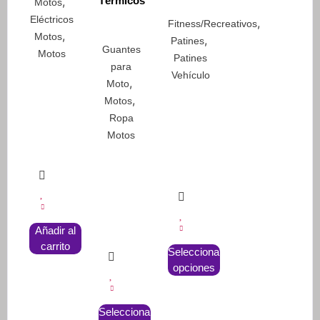
,
Térmicos
Motos
Eléctricos
,
Fitness/Recreativos
,
Motos
,
Patines
Guantes
Motos
Patines
para
Vehículo
,
Moto
,
Motos
Ropa
Motos
Añadir al
Este
carrito
Seleccionar
producto
opciones
tiene
múltiples
Este
variantes.
Seleccionar
producto