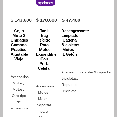
Las
opciones
tiene
opciones
múltiples
se
variantes.
$
143.600
$
178.600
$
47.400
pueden
Las
elegir
opciones
Cojin
Tank
Desengrasante
en
Moto 2
Bag
Limpiador
se
la
Unidades
Rígido
Cadena
pueden
Comodo
Para
Bicicletas
página
elegir
Practico
Moto,
Motos –
de
Ajustable
Expandible
1 Galón
en
producto
Viaje
Con
la
Porta
página
Celular
,
Aceites/Lubricantes/Limpiador
de
Accesorios
,
Bicicletas
producto
,
Motos
Repuesto
Accesorios
,
Motos
Bicicleta
,
Motos
Otro tipo
,
Motos
de
Soportes
accesorios
para