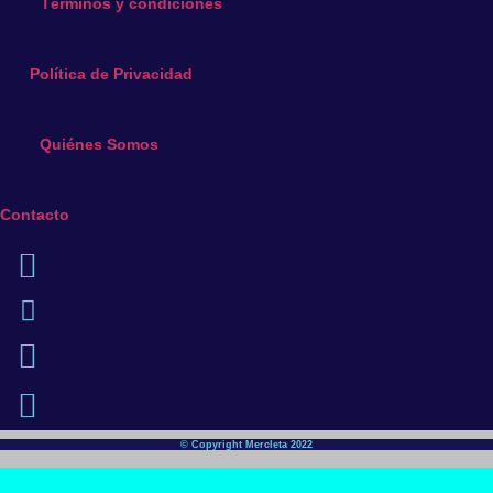
elegir
Términos y condiciones
en
la
Política de Privacidad
página
de
producto
Quiénes Somos
Contacto
© Copyright Mercleta 2022