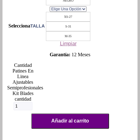
NEGRO
XS-27
TALLA
S-31
M-35
Limpiar
Garantía:
12 Meses
Patines En
Linea
Ajustables
Semiprofesionales
Kit Blades
cantidad
Añadir al carrito