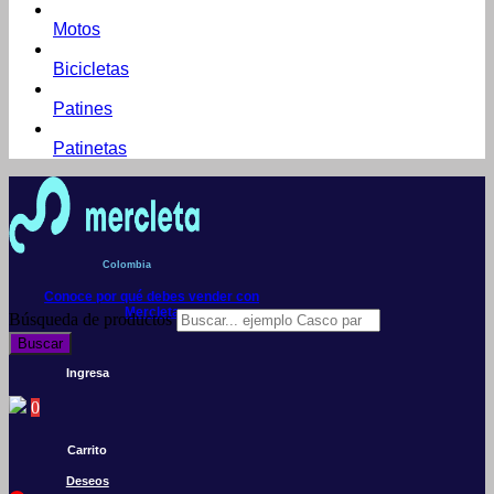
Motos
Bicicletas
Patines
Patinetas
Colombia
Conoce por qué debes vender con
Mercleta
Búsqueda de productos
Buscar
Ingresa
0
Carrito
Deseos