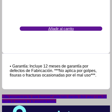
Añadir al carrito
• Garantía: Incluye 12 meses de garantía por
defectos de Fabricación. ***No aplica por golpes,
fisuras o fracturas ocasionadas por el mal uso***.
¿No encuentras lo que buscas? solicítalo dando click aquí y en 24
horas o menos te lo encontramos.