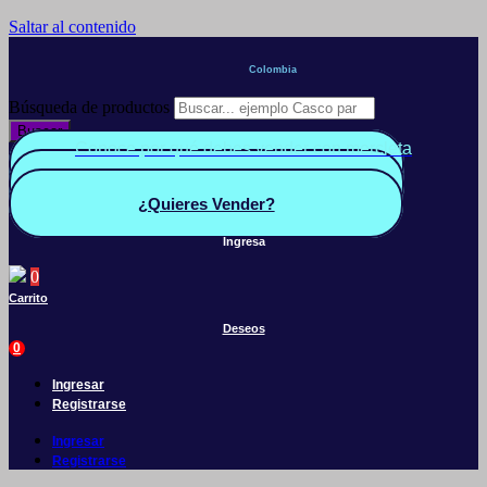
Saltar al contenido
Colombia
Búsqueda de productos
Buscar
Conoce por qué debes vender con mercleta
Quiero Vender
Panel vendedor
¿Quieres Vender?
Ingresa
0
Carrito
Deseos
0
Ingresar
Registrarse
Ingresar
Registrarse