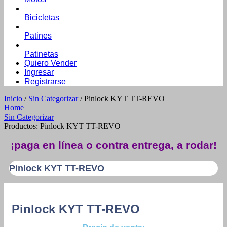
Bicicletas
Patines
Patinetas
Quiero Vender
Ingresar
Registrarse
Inicio
/
Sin Categorizar
/ Pinlock KYT TT-REVO
Home
Sin Categorizar
Productos: Pinlock KYT TT-REVO
¡paga en línea o contra entrega, a rodar!
Pinlock KYT TT-REVO
Pinlock KYT TT-REVO