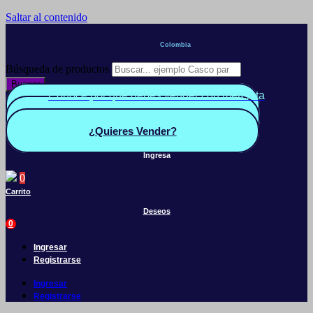
Saltar al contenido
Colombia
Búsqueda de productos
Buscar
Conoce por qué debes vender con mercleta
Quiero Vender
Panel vendedor
¿Quieres Vender?
Ingresa
0
Carrito
Deseos
0
Ingresar
Registrarse
Ingresar
Registrarse