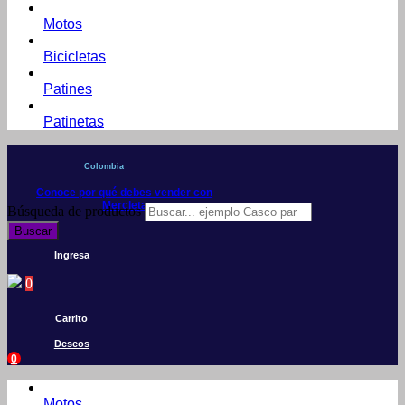
Motos
Bicicletas
Patines
Patinetas
Colombia
Conoce por qué debes vender con
Mercleta
Búsqueda de productos
Buscar
Ingresa
0
Carrito
Deseos
0
Motos