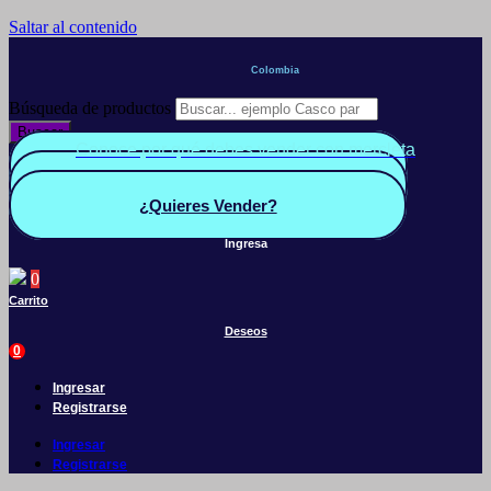
Saltar al contenido
Colombia
Búsqueda de productos
Buscar
Conoce por qué debes vender con mercleta
Quiero Vender
Panel vendedor
¿Quieres Vender?
Ingresa
0
Carrito
Deseos
0
Ingresar
Registrarse
Ingresar
Registrarse