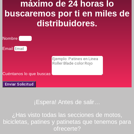
máximo de 24 horas lo
buscaremos por ti en miles de
distribuidores.
Nombre
Email
Cuéntanos lo que buscas
Enviar Solicitud
¡Espera! Antes de salir…
¿Has visto todas las secciones de motos,
bicicletas, patines y patinetas que tenemos para
ofrecerte?