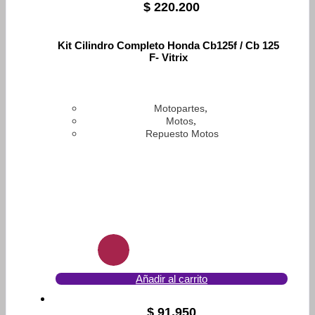
$
220.200
Kit Cilindro Completo Honda Cb125f / Cb 125
F- Vitrix
,
Motopartes
,
Motos
Repuesto Motos
Añadir al carrito
$
91.950