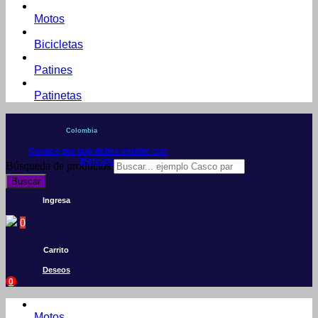
Motos
Bicicletas
Patines
Patinetas
Colombia
Conoce por qué debes vender con
Mercleta
Búsqueda de productos
Buscar
Ingresa
0
Carrito
Deseos
0
Motos