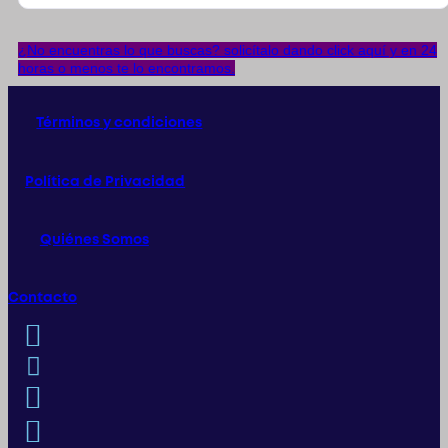
se
pueden
¿No encuentras lo que buscas? solicítalo dando click aquí y en 24
elegir
horas o menos te lo encontramos.
en
la
página
de
Términos y condiciones
producto
Política de Privacidad
Quiénes Somos
Contacto