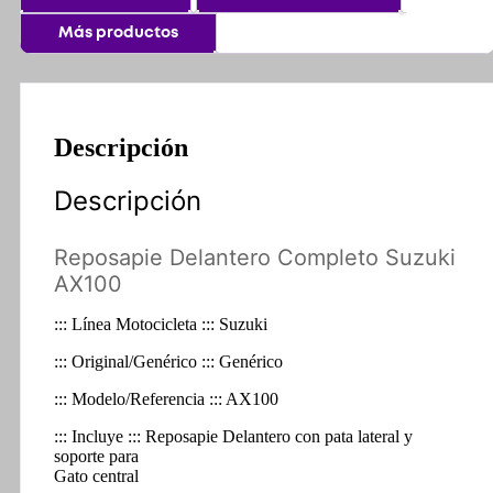
Más productos
Descripción
Descripción
Reposapie Delantero Completo Suzuki
AX100
::: Línea Motocicleta ::: Suzuki
::: Original/Genérico ::: Genérico
::: Modelo/Referencia ::: AX100
::: Incluye ::: Reposapie Delantero con pata lateral y
soporte para
Gato central