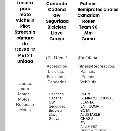
$ 60.000.
is:
was:
is:
trasera
Candado
Patines
$ 40.500.
$ 410.000.
$ 363.600.
para
Cadena
Semiprofesionales
moto
Gw
Canariam
Michelin
Seguridad
Roller
Pilot
Bicicleta
Team 90
Street sin
Llave
Mm
cámara
Guaya
Goma
de
120/80-17
P 61 x 1
¡En Oferta!
¡En Oferta!
unidad
,
Accesorios
Fitness/Recreativos
,
,
Bicicleta
Patines
,
Bicicletas
Patines
Candados
Vehículo
Llantas
para
,
Motos
Candado
PATIN
Cadena
SEMIPROFESIONAL
,
Motos
GW
LLANTA
Repuesto
Seguridad
EN GOMA
Motos
Bicicleta
BOTA
Llave
AJUSTABLE
Guaya
CHASIS
EN
ALUMINIO
RODAMIENTOS