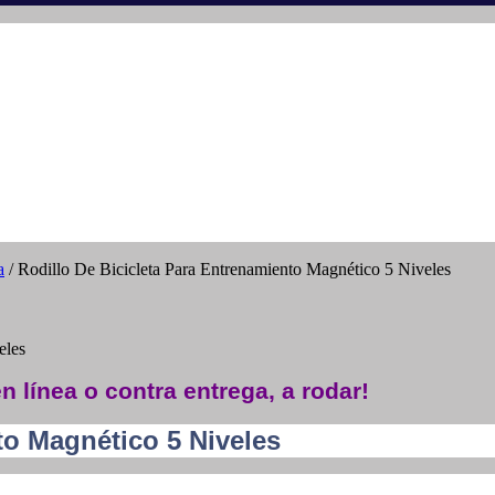
a
/ Rodillo De Bicicleta Para Entrenamiento Magnético 5 Niveles
eles
n línea o contra entrega, a rodar!
to Magnético 5 Niveles