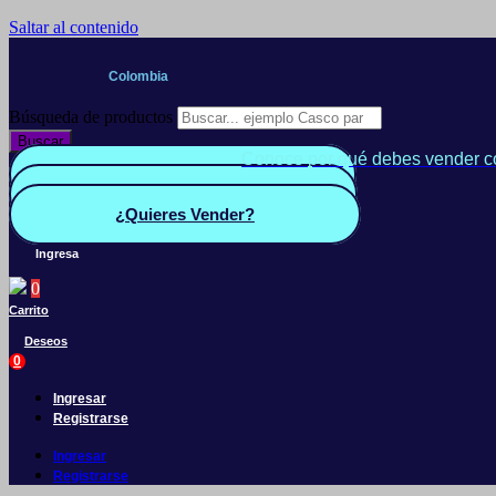
Saltar al contenido
Colombia
Búsqueda de productos
Buscar
Conoce por qué debes vender c
Quiero Vender
Panel vendedor
¿Quieres Vender?
Ingresa
0
Carrito
Deseos
0
Ingresar
Registrarse
Ingresar
Registrarse