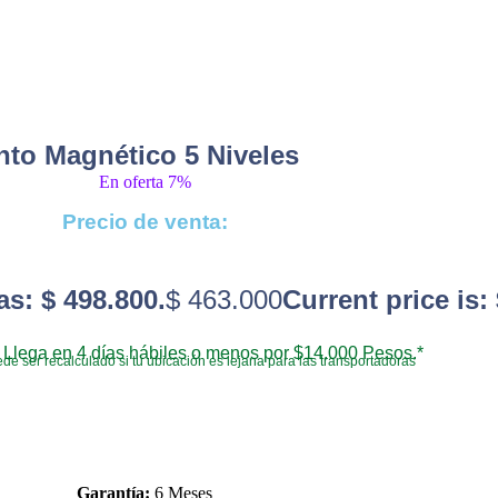
nto Magnético 5 Niveles
En oferta 7%
Precio de venta:
as: $ 498.800.
$
463.000
Current price is:
Llega en 4 días hábiles o menos por $14.000 Pesos.*
de ser recalculado si tu ubicación es lejana para las transportadoras
Garantía:
6 Meses