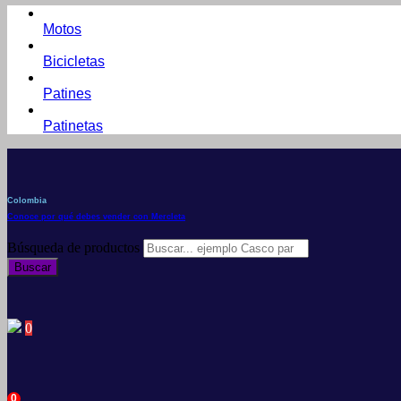
Motos
Bicicletas
Patines
Patinetas
Colombia
Conoce por qué debes vender con Mercleta
Búsqueda de productos
Buscar
0
0