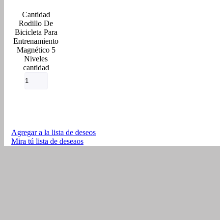
Rodillo De
Bicicleta Para
Entrenamiento
Magnético 5
Niveles
cantidad
Agregar a la lista de deseos
Mira tú lista de deseaos