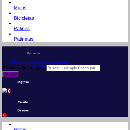
Motos
Bicicletas
Patines
Patinetas
Colombia
Conoce por qué debes vender con
Mercleta
Búsqueda de productos
Buscar
Ingresa
0
Carrito
Deseos
0
Motos