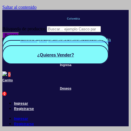
Saltar al contenido
Colombia
Búsqueda de productos
Buscar
Conoce por qué debes vender con mercleta
Quiero Vender
Panel vendedor
¿Quieres Vender?
Ingresa
0
Carrito
Deseos
0
Ingresar
Registrarse
Ingresar
Registrarse