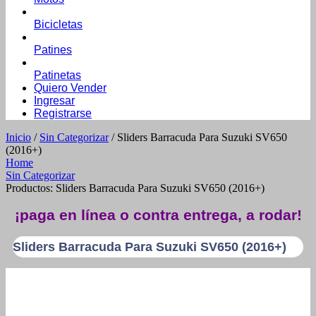
Bicicletas
Patines
Patinetas
Quiero Vender
Ingresar
Registrarse
Inicio
/
Sin Categorizar
/ Sliders Barracuda Para Suzuki SV650
(2016+)
Home
Sin Categorizar
Productos: Sliders Barracuda Para Suzuki SV650 (2016+)
¡paga en línea o contra entrega, a rodar!
Sliders Barracuda Para Suzuki SV650 (2016+)