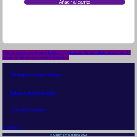
Añadir al carrito
¿No encuentras lo que buscas? solicítalo dando click aquí y en 24
horas o menos te lo encontramos.
Términos y condiciones
Política de Privacidad
Quiénes Somos
Contacto
© Copyright Mercleta 2022