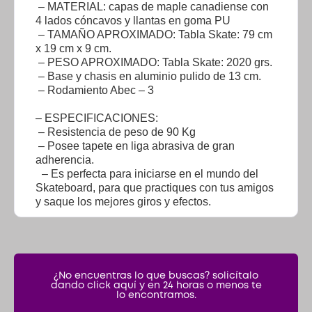
– MATERIAL: capas de maple canadiense con
4 lados cóncavos y llantas en goma PU
– TAMAÑO APROXIMADO: Tabla Skate: 79 cm
x 19 cm x 9 cm.
– PESO APROXIMADO: Tabla Skate: 2020 grs.
– Base y chasis en aluminio pulido de 13 cm.
– Rodamiento Abec – 3
– ESPECIFICACIONES:
– Resistencia de peso de 90 Kg
– Posee tapete en liga abrasiva de gran
adherencia.
– Es perfecta para iniciarse en el mundo del
Skateboard, para que practiques con tus amigos
y saque los mejores giros y efectos.
¿No encuentras lo que buscas? solicítalo
dando click aquí y en 24 horas o menos te
lo encontramos.