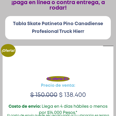
¡paga en línea o contra entrega, a
rodar!
Patinetas
Tabla Skate Patineta Pino Canadiense
Profesional Truck Hierr
Quiero Vender
Ingresar
¡Oferta!
Registrarse
En oferta 8%
Precio de venta:
$
150.000
$
138.400
Costo de envío:
Llega en 4 días hábiles o menos
por $14.000 Pesos.*
El costo de envío puede ser recalculado si tu ubicación es lejana