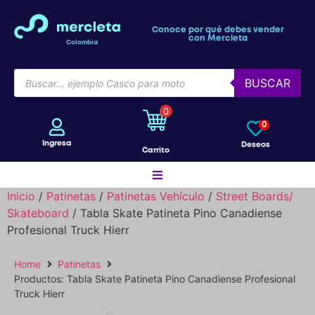
Conoce por qué debes vender
con Mercleta
Colombia
BUSCAR
0
0
Ingresa
Deseos
Carrito
Inicio
/
Patinetas
/
Patinetas Vehículo
/
Street Boards/
Skateboard
/ Tabla Skate Patineta Pino Canadiense
Motos
Profesional Truck Hierr
Home
Patinetas
Bicicletas
Productos: Tabla Skate Patineta Pino Canadiense Profesional
Truck Hierr
Patines