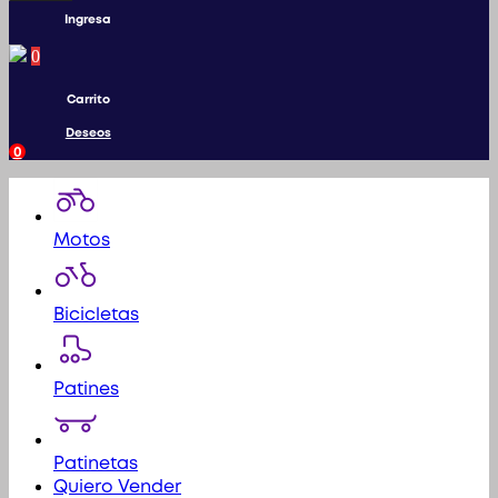
productos
Ingresa
0
Carrito
Deseos
0
Motos
Bicicletas
Patines
Patinetas
Quiero Vender