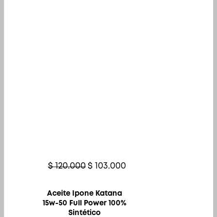
Original
Current
$
120.000
$
103.000
price
price
was:
is:
Aceite Ipone Katana
$ 120.000.
$ 103.000.
15w-50 Full Power 100%
Sintético