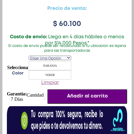
Precio de venta:
$
60.100
Costo de envío:
Llega en 4 días hábiles o menos
por $14.000 Pesos.*
El costo de envío puede ser recalculado si tu ubicación es lejana
para las transportadoras
NARANJA
Color
VERDE
Limpiar
Garantía:
Tapa
Añadir al carrito
7 Días
Gasolina
Yamaha
Bws
125
,
Bws
X