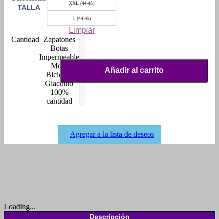
XXL (44-45)
TALLA
L (44-45)
Limpiar
Zapatones
Botas
Impermeable
Moto
Añadir al carrito
Bicicleta
Giacomo
100%
cantidad
Agregar a la lista de deseos
Loading...
Descripción