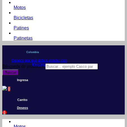
Motos
Bicicletas
Patines
Patinetas
Colombia
Conoce por qué debes vender con
Mercleta
Búsqueda de productos
Buscar
Ingresa
0
Carrito
Deseos
0
Motos