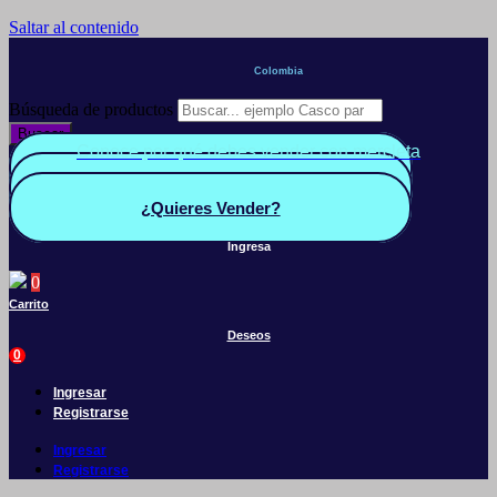
Saltar al contenido
Colombia
Búsqueda de productos
Buscar
Conoce por qué debes vender con mercleta
Quiero Vender
Panel vendedor
¿Quieres Vender?
Ingresa
0
Carrito
Deseos
0
Ingresar
Registrarse
Ingresar
Registrarse