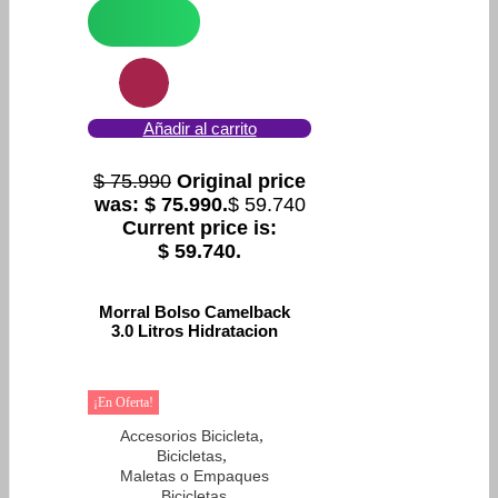
Añadir al carrito
$
75.990
Original price
was: $ 75.990.
$
59.740
Current price is:
$ 59.740.
Morral Bolso Camelback
3.0 Litros Hidratacion
¡En Oferta!
,
Accesorios Bicicleta
,
Bicicletas
Maletas o Empaques
Bicicletas