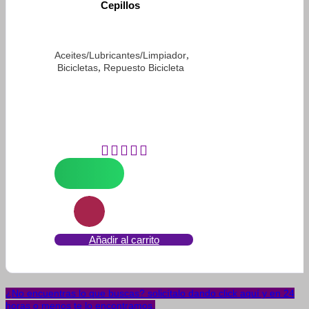
Cepillos
,
Aceites/Lubricantes/Limpiador
,
Bicicletas
Repuesto Bicicleta
Añadir al carrito
¿No encuentras lo que buscas? solicítalo dando click aquí y en 24
horas o menos te lo encontramos.