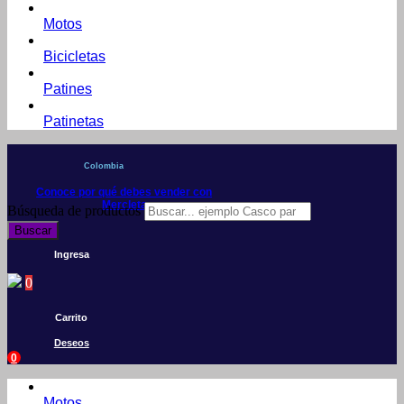
Motos
Bicicletas
Patines
Patinetas
Colombia
Conoce por qué debes vender con
Mercleta
Búsqueda de productos
Buscar
Ingresa
0
Carrito
Deseos
0
Motos