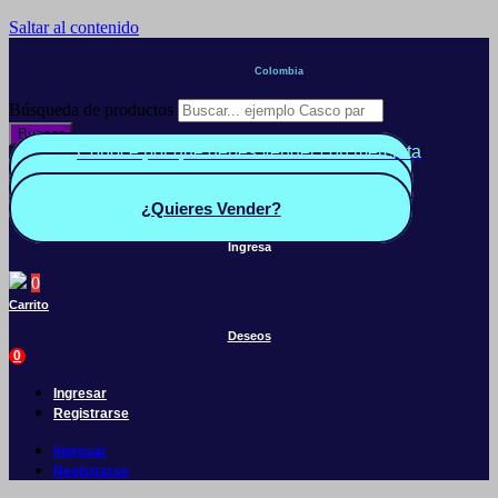
Saltar al contenido
Colombia
Búsqueda de productos
Buscar
Conoce por qué debes vender con mercleta
Quiero Vender
Panel vendedor
¿Quieres Vender?
Ingresa
0
Carrito
Deseos
0
Ingresar
Registrarse
Ingresar
Registrarse