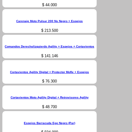
$
44.000
Carenaje Moto Pulsar 200 Ns Negro + Espejos
$
213.500
Comandos Derecho/izquierdo Agility + Espejos + Cortavientos
$
141.146
Cortavientos Agility Digital + Protector Mofle + Espejos
$
76.300
Cortavientos Moto Agility Digital + Retrovisores Agility
$
48.700
Espejos Barracuda Ego Negro (Par)