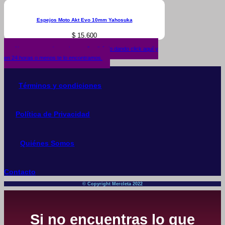
Espejos Moto Akt Evo 10mm Yahosuka
$
15.600
¿No encuentras lo que buscas? solicítalo dando click aquí y
en 24 horas o menos te lo encontramos.
Términos y condiciones
Política de Privacidad
Quiénes Somos
Contacto
© Copyright Mercleta 2022
Si no encuentras lo que