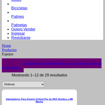
Bicicletas
Patines
Patinetas
Quiero Vender
Ingresar
Registrarse
Home
Productos
Espejos
¿No encuentras lo que buscas? solicítalo dando click aquí y en 24 horas o menos te
lo encontramos.
Mostrando 1–12 de 29 resultados
Adaptadores Para Espejo Oxford Par de M10 Hembra a M8
Macho