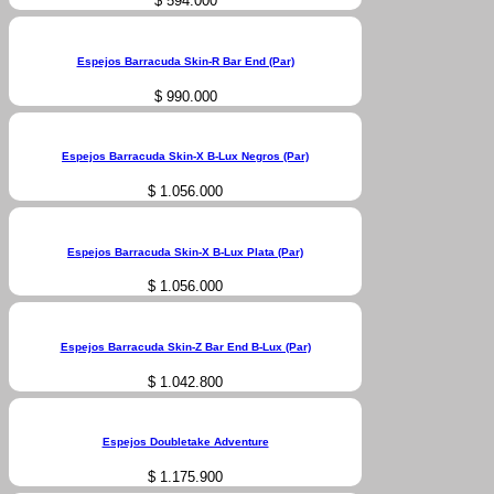
$
594.000
Espejos Barracuda Skin-R Bar End (Par)
$
990.000
Espejos Barracuda Skin-X B-Lux Negros (Par)
$
1.056.000
Espejos Barracuda Skin-X B-Lux Plata (Par)
$
1.056.000
Espejos Barracuda Skin-Z Bar End B-Lux (Par)
$
1.042.800
Espejos Doubletake Adventure
$
1.175.900