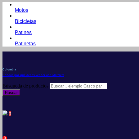
Motos
Bicicletas
Patines
Patinetas
Colombia
Conoce por qué debes vender con Mercleta
Búsqueda de productos
Buscar
0
0