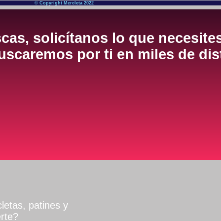
© Copyright Mercleta 2022
cas, solicítanos lo que necesite
scaremos por ti en miles de dis
letas, patines y
rte?