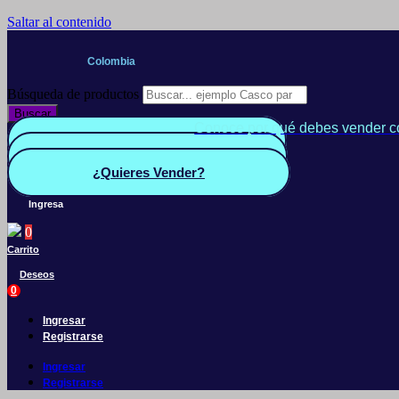
Saltar al contenido
Colombia
Búsqueda de productos
Buscar
Conoce por qué debes vender c
Quiero Vender
Panel vendedor
¿Quieres Vender?
Ingresa
0
Carrito
Deseos
0
Ingresar
Registrarse
Ingresar
Registrarse