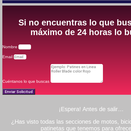
Si no encuentras lo que bus
máximo de 24 horas lo bu
Nombre
Email
Cuéntanos lo que buscas
Enviar Solicitud
¡Espera! Antes de salir…
¿Has visto todas las secciones de motos, bicic
patinetas que tenemos para ofrece