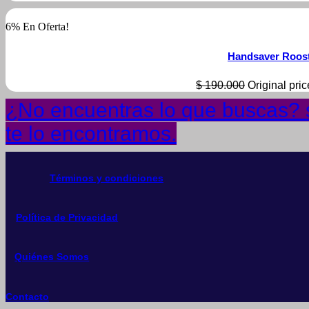
6% En Oferta!
Handsaver Roos
$
190.000
Original pri
¿No encuentras lo que buscas? s
te lo encontramos.
Términos y condiciones
Política de Privacidad
Quiénes Somos
Contacto