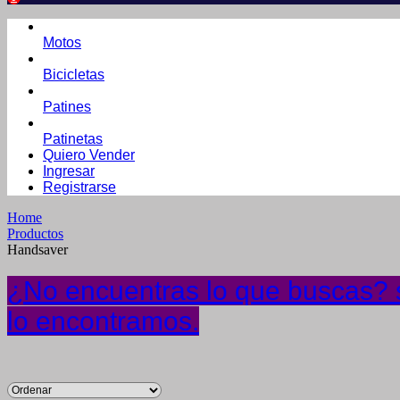
Motos
Bicicletas
Patines
Patinetas
Quiero Vender
Ingresar
Registrarse
Home
Productos
Handsaver
¿No encuentras lo que buscas? s
lo encontramos.