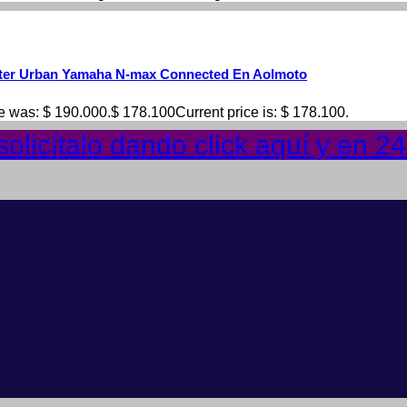
ter Urban Yamaha N-max Connected En Aolmoto
ce was: $ 190.000.
$
178.100
Current price is: $ 178.100.
olicítalo dando click aquí y en 2