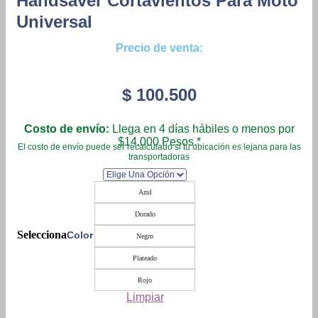
Handsaver Cortavientos Para Moto
Universal
Precio de venta:
$
100.500
Costo de envío:
Llega en 4 días hábiles o menos por
$14.000 Pesos.*
El costo de envío puede ser recalculado si tu ubicación es lejana para las
transportadoras
Azul
Dorado
Color
Negro
Plateado
Rojo
Limpiar