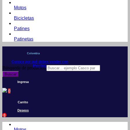
Motos
Bicicletas
Patines
Patinetas
Colombia
Conoce por qué debes vender con
Mercleta
Búsqueda de productos
Buscar
Ingresa
0
Carrito
Deseos
0
Motos