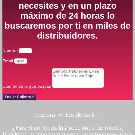
necesites y en un plazo
máximo de 24 horas lo
buscaremos por ti en miles de
distribuidores.
Nombre
Email
Cuéntanos lo que buscas
Enviar Solicitud
¡Espera! Antes de salir…
¿Has visto todas las secciones de motos,
bicicletas, patines y patinetas que tenemos para