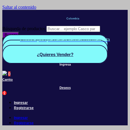
Saltar al contenido
Colombia
Búsqueda de productos
Buscar
Conoce por qué debes vender con mercleta
Quiero Vender
Panel vendedor
¿Quieres Vender?
Ingresa
0
Carrito
Deseos
0
Ingresar
Registrarse
Ingresar
Registrarse