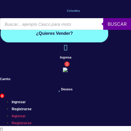
Saltar
al
Colombia
contenido
Búsqueda
BUSCAR
de
Conoce por qué debes vender con mercleta
productos
¿Quieres Vender?
Ingresa
0
Carrito
Deseos
0
Ingresar
Registrarse
Ingresar
Registrarse