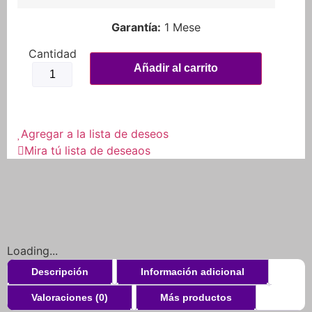
Garantía:
1 Mese
Balaclava
Pasamontañas
Añadir al carrito
Cuello
Bufanda
Ciclismo
Moto
Rockbros
cantidad
Agregar a la lista de deseos
Mira tú lista de deseaos
Loading...
Descripción
Información adicional
Valoraciones (0)
Más productos