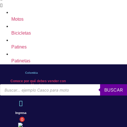
Motos
Bicicletas
Patines
Patinetas
Colombia
Conoce por qué debes vender con
Mercleta
Búsqueda
BUSCAR
de
productos
Ingresa
0