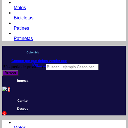
Motos
Bicicletas
Patines
Patinetas
Colombia
Conoce por qué debes vender con
Mercleta
Búsqueda de productos
Buscar
Ingresa
0
Carrito
Deseos
0
Motos