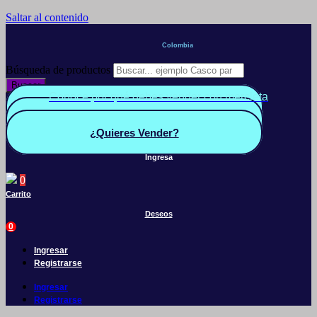
Saltar al contenido
Colombia
Búsqueda de productos
Buscar
Conoce por qué debes vender con mercleta
Quiero Vender
Panel vendedor
¿Quieres Vender?
Ingresa
0
Carrito
Deseos
0
Ingresar
Registrarse
Ingresar
Registrarse