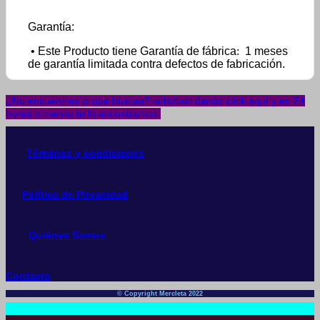
Garantía:
• Este Producto tiene Garantía de fábrica
:
1 meses
de garantía limitada contra defectos de fabricación.
¿No encuentras lo que buscas? solicítalo dando click aquí y en 24
horas o menos te lo encontramos.
Términos y condiciones
Política de Privacidad
Quiénes Somos
Contacto
© Copyright Mercleta 2022