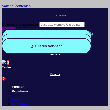
Saltar al contenido
Colombia
Búsqueda de productos
Buscar
Conoce por qué debes vender con mercleta
Quiero Vender
Panel vendedor
¿Quieres Vender?
Ingresa
0
Carrito
Deseos
0
Ingresar
Registrarse
Ingresar
Registrarse