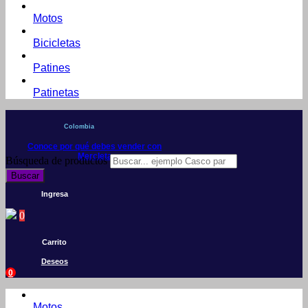
Motos
Bicicletas
Patines
Patinetas
Colombia
Conoce por qué debes vender con
Mercleta
Búsqueda de productos
Buscar
Ingresa
0
Carrito
Deseos
0
Motos