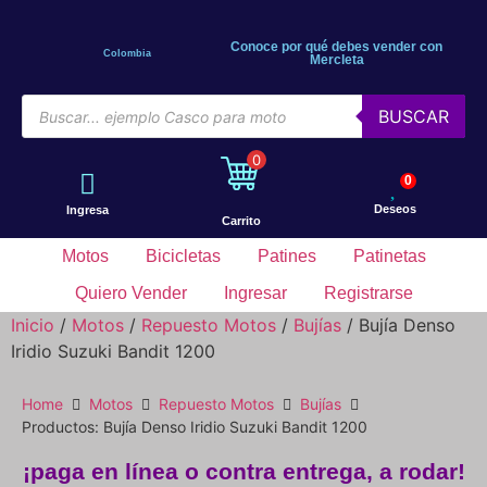
Conoce por qué debes vender con
Colombia
Mercleta
BUSCAR
0
0
Deseos
Ingresa
Carrito
Motos
Bicicletas
Patines
Patinetas
Quiero Vender
Ingresar
Registrarse
Inicio
/
Motos
/
Repuesto Motos
/
Bujías
/ Bujía Denso
Iridio Suzuki Bandit 1200
Home
Motos
Repuesto Motos
Bujías
Productos: Bujía Denso Iridio Suzuki Bandit 1200
¡paga en línea o contra entrega, a rodar!