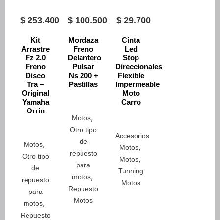
$
253.400
$
100.500
$
29.700
Kit
Mordaza
Cinta
Arrastre
Freno
Led
Fz 2.0
Delantero
Stop
Freno
Pulsar
Direccionales
Disco
Ns 200 +
Flexible
Tra –
Pastillas
Impermeable
Original
Moto
Yamaha
Carro
Orrin
,
Motos
Otro tipo
Accesorios
de
,
Motos
,
Motos
repuesto
Otro tipo
,
Motos
para
de
Tunning
,
motos
repuesto
Motos
Repuesto
para
Motos
,
motos
Repuesto