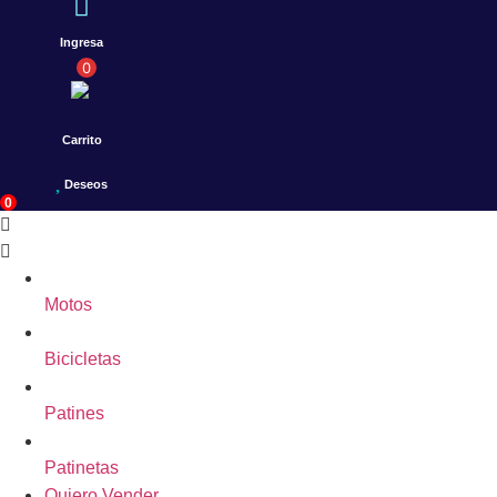
Ingresa
0
Carrito
Deseos
0
Motos
Bicicletas
Patines
Patinetas
Quiero Vender