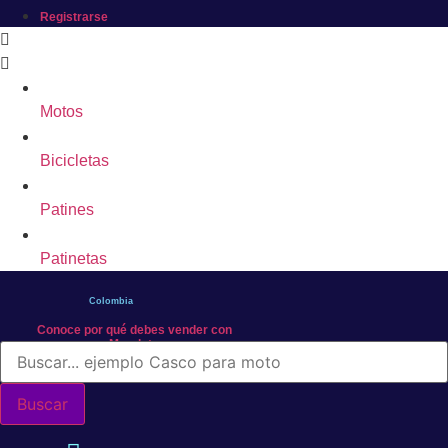
Registrarse
Motos
Bicicletas
Patines
Patinetas
Colombia
Conoce por qué debes vender con
Mercleta
Búsqueda
de
productos
Buscar