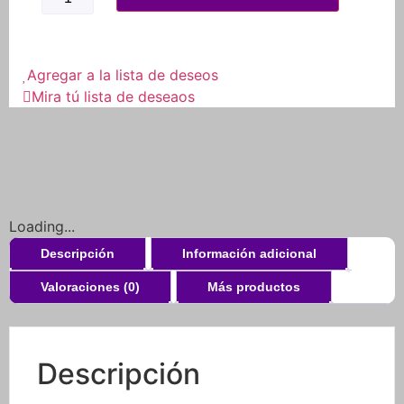
Disco
Con
Alarma
Para
Moto
Agregar a la lista de deseos
O
Mira tú lista de deseaos
Bicicleta
Inox
cantidad
Loading...
Descripción
Información adicional
Valoraciones (0)
Más productos
Descripción