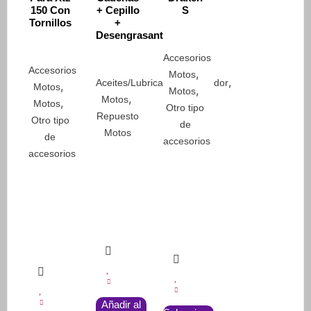
150 Con
+ Cepillo
S
Tornillos
+
Desengrasante
Accesorios
Accesorios
,
Motos
,
Aceites/Lubricantes/Limpiador
,
Motos
,
Motos
,
Motos
,
Motos
Otro tipo
Repuesto
Otro tipo
de
Motos
de
accesorios
accesorios
Este
Añadir al