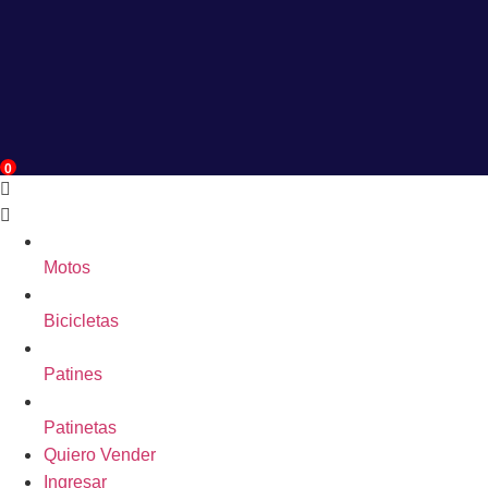
0
Motos
Bicicletas
Patines
Patinetas
Quiero Vender
Ingresar