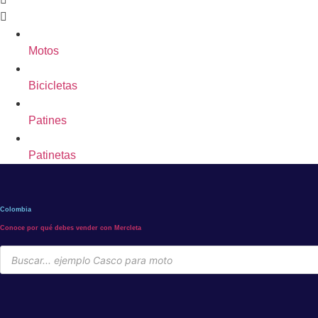
Motos
Bicicletas
Patines
Patinetas
Colombia
Conoce por qué debes vender con Mercleta
Búsqueda
de
productos