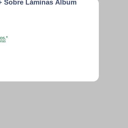
 + Sobre Láminas Álbum
os.*
oras