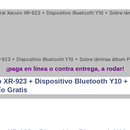
al Xecuro XR-923 + Dispositivo Bluetooth Y10 + Sobre lám
923 + Dispositivo Bluetooth Y10 + Sobre láminas álbum Pa
¡paga en línea o contra entrega, a rodar!
 XR-923 + Dispositivo Bluetooth Y10 
o Gratis