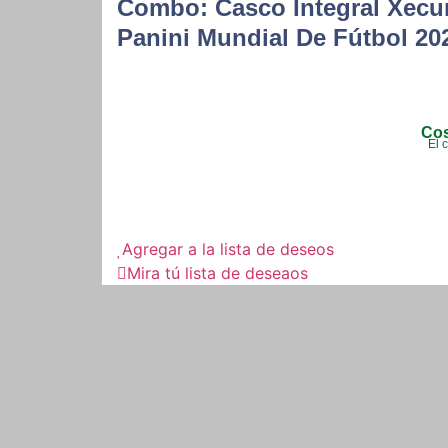
Combo: Casco Integral Xecu
Panini Mundial De Fútbol 202
Cos
El 
Agregar a la lista de deseos
Mira tú lista de deseaos