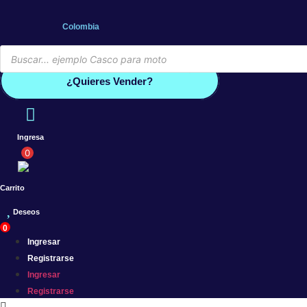
Saltar
al
Colombia
contenido
Búsqueda
de
Conoce por qué debes vender co
productos
¿Quieres Vender?
Ingresa
0
Carrito
Deseos
0
Ingresar
Registrarse
Ingresar
Registrarse