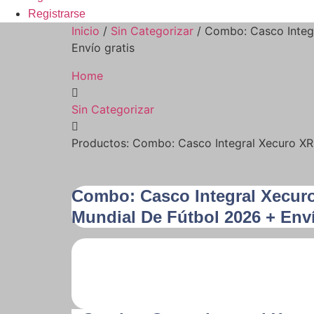
Registrarse
Inicio
/
Sin Categorizar
/ Combo: Casco Integr
Envío gratis
Home
Sin Categorizar
Productos: Combo: Casco Integral Xecuro XR-
Combo: Casco Integral Xecuro
Mundial De Fútbol 2026 + Enví