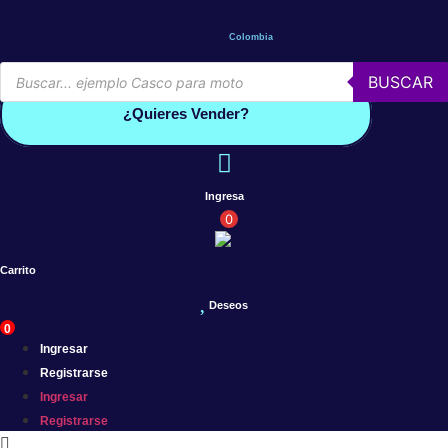
Saltar
al
Colombia
contenido
Búsqueda
BUSCAR
de
Conoce por qué debes vender con mercleta
productos
¿Quieres Vender?
Ingresa
0
Carrito
Deseos
0
Ingresar
Registrarse
Ingresar
Registrarse