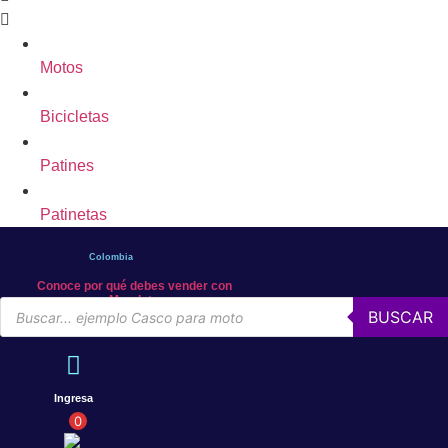
Motos
Bicicletas
Patines
Patinetas
Colombia
Conoce por qué debes vender con
Mercleta
Búsqueda
BUSCAR
de
productos
Ingresa
0