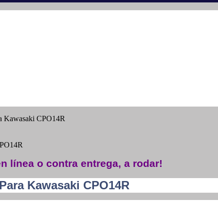
ra Kawasaki CPO14R
 CPO14R
n línea o contra entrega, a rodar!
 Para Kawasaki CPO14R