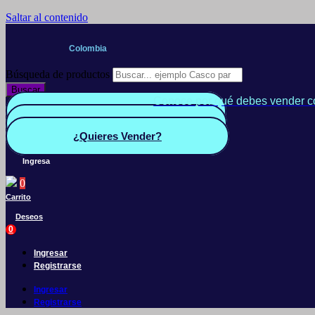
Saltar al contenido
Colombia
Búsqueda de productos
Buscar
Conoce por qué debes vender c
Quiero Vender
Panel vendedor
¿Quieres Vender?
Ingresa
0
Carrito
Deseos
0
Ingresar
Registrarse
Ingresar
Registrarse