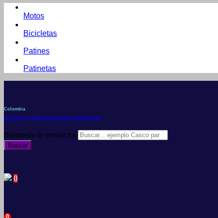
Motos
Bicicletas
Patines
Patinetas
Colombia
Conoce por qué debes vender con Mercleta
Búsqueda de productos
Buscar
0
0