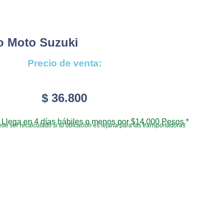
o Moto Suzuki
Precio de venta:
$
36.800
Llega en 4 días hábiles o menos por $14.000 Pesos.*
de ser recalculado si tu ubicación es lejana para las transportadoras