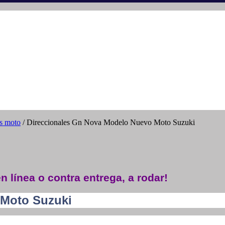
os moto
/ Direccionales Gn Nova Modelo Nuevo Moto Suzuki
n línea o contra entrega, a rodar!
 Moto Suzuki