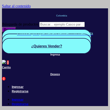
Saltar al contenido
Colombia
Búsqueda de productos
Buscar
Conoce por qué debes vender con mercleta
Quiero Vender
Panel vendedor
¿Quieres Vender?
Ingresa
0
Carrito
Deseos
0
Ingresar
Registrarse
Ingresar
Registrarse