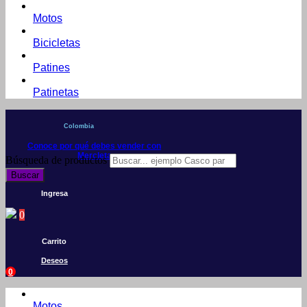
Motos
Bicicletas
Patines
Patinetas
Colombia
Conoce por qué debes vender con
Mercleta
Búsqueda de productos
Buscar
Ingresa
0
Carrito
Deseos
0
Motos