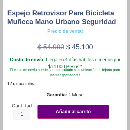
Espejo Retrovisor Para Bicicleta
Muñeca Mano Urbano Seguridad
Precio de venta:
Original
Current
$
54.990
$
45.100
price
price
Costo de envío:
Llega en 4 días hábiles o menos por
was:
is:
$14.000 Pesos.*
El costo de envío puede ser recalculado si tu ubicación es lejana para
$ 54.990.
$ 45.100.
las transportadoras
12 disponibles
Garantía:
1 Mese
Espejo
Retrovisor
Añadir al carrito
Para
Bicicleta
Muñeca
Mano