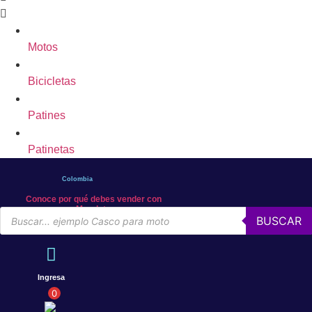
Motos
Bicicletas
Patines
Patinetas
Colombia
Conoce por qué debes vender con
Mercleta
Búsqueda
BUSCAR
de
productos
Ingresa
0