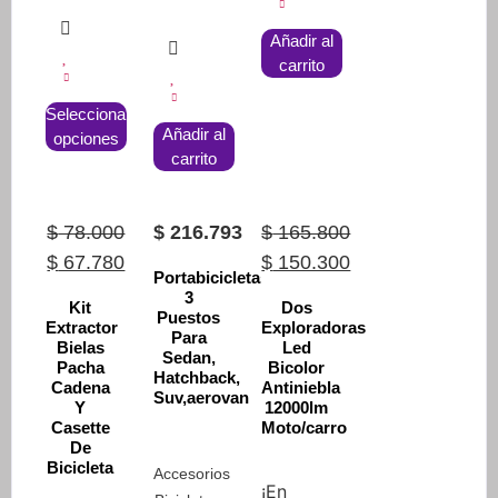
Añadir al
carrito
Este
Seleccionar
producto
Añadir al
opciones
tiene
carrito
múltiples
variantes.
Las
$
78.000
$
216.793
$
165.800
opciones
Original
Current
Original
$
67.780
$
150.300
Portabicicletas
se
price
price
price
Current
3
Kit
Dos
pueden
Puestos
was:
is:
was:
price
Extractor
Exploradoras
elegir
Para
Bielas
Led
$ 78.000.
$ 67.780.
$ 165.800.
is:
Sedan,
en
Pacha
Bicolor
Hatchback,
$ 150.300.
Cadena
Antiniebla
la
Suv,aerovan
Y
12000lm
página
Casette
Moto/carro
de
De
Bicicleta
producto
Accesorios
¡En