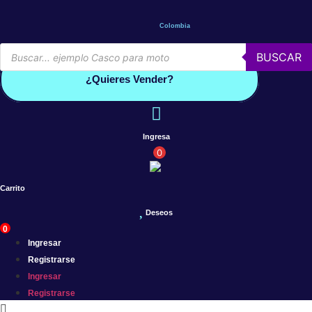
Saltar
al
Colombia
contenido
Búsqueda
BUSCAR
de
Conoce por qué debes vender con mercleta
productos
¿Quieres Vender?
Ingresa
0
Carrito
Deseos
0
Ingresar
Registrarse
Ingresar
Registrarse