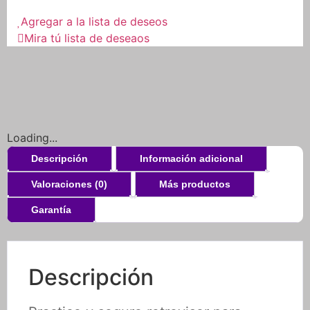
Urbano
Seguridad
Agregar a la lista de deseos
cantidad
Mira tú lista de deseaos
Loading...
Descripción
Información adicional
Valoraciones (0)
Más productos
Garantía
Descripción