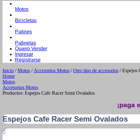
Motos
Bicicletas
Patines
Patinetas
Quiero Vender
Ingresar
Registrarse
Inicio
/
Motos
/
Accesorios Motos
/
Otro tipo de accesorios
/ Espejos
Home
Motos
Accesorios Motos
Productos: Espejos Cafe Racer Semi Ovalados
¡paga e
Espejos Cafe Racer Semi Ovalados