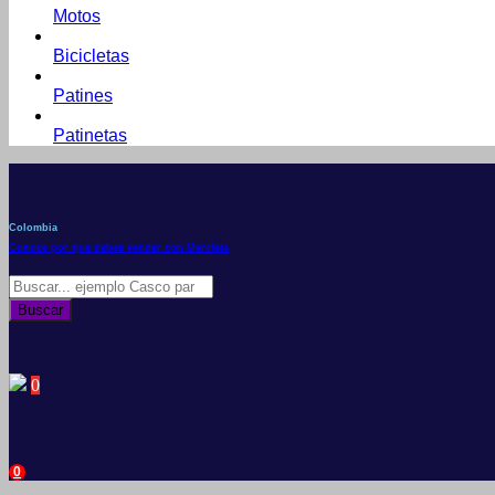
Motos
Bicicletas
Patines
Patinetas
Colombia
Conoce por qué debes vender con Mercleta
Búsqueda
de
Buscar
productos
0
0