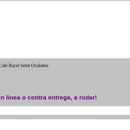
 Cafe Racer Semi Ovalados
n línea o contra entrega, a rodar!