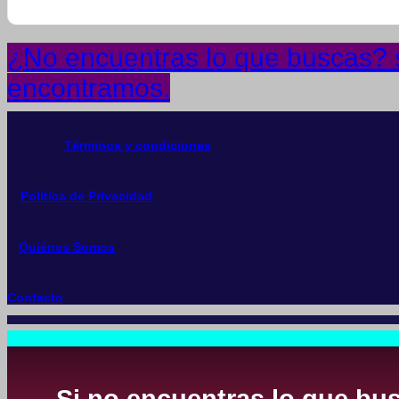
¿No encuentras lo que buscas? so
encontramos.
Términos y condiciones
Política de Privacidad
Quiénes Somos
Contacto
Si no encuentras lo que bus