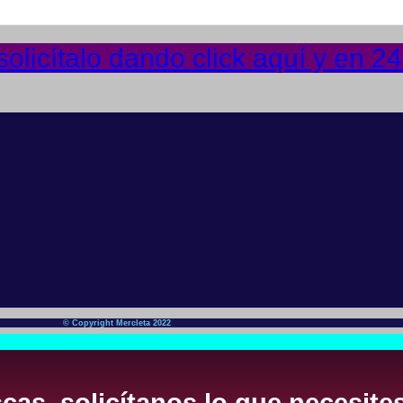
licítalo dando click aquí y en 24
© Copyright Mercleta 2022
cas, solicítanos lo que necesite