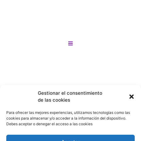
para todos los gustos y necesidades. solo
ingresa a la categoría que más te llame la
anteción
¡Y lo mejor! si no encuentras lo que buscas
Motos
en nuestro sitio lo buscamos por tí en
menos de 24 horas!
Bicicletas
Gestionar el consentimiento
de las cookies
Patines
Para ofrecer las mejores experiencias, utilizamos tecnologías como las
cookies para almacenar y/o acceder a la información del dispositivo.
Debes aceptar o denegar el acceso a las cookies
Patinetas