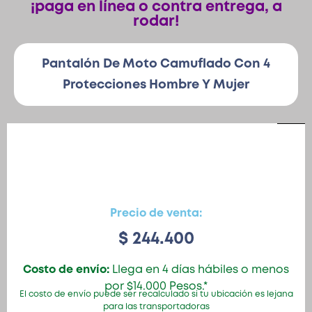
¡paga en línea o contra entrega, a
rodar!
Patinetas
Pantalón De Moto Camuflado Con 4
Protecciones Hombre Y Mujer
Quiero Vender
Ingresar
Registrarse
Precio de venta:
$
244.400
Costo de envío:
Llega en 4 días hábiles o menos
por $14.000 Pesos.*
El costo de envío puede ser recalculado si tu ubicación es lejana
para las transportadoras