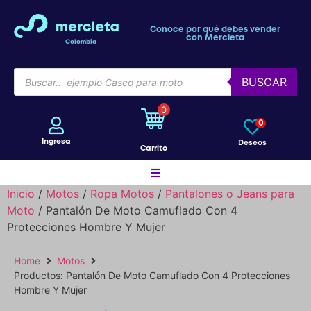
Conoce por qué debes vender
con Mercleta
Colombia
BUSCAR
0
0
Ingresa
Deseos
Carrito
Inicio
/
Motos
/
Ropa Motos
/
Pantalones o Jeans para
Moto
/ Pantalón De Moto Camuflado Con 4
Motos
Protecciones Hombre Y Mujer
Home
Motos
Bicicletas
Productos: Pantalón De Moto Camuflado Con 4 Protecciones
Hombre Y Mujer
Patines