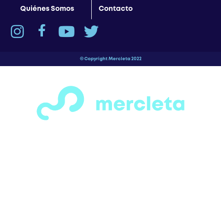
Quiénes Somos
Contacto
© Copyright Mercleta 2022
¡Espera! Antes de salir…
¿Has visto todas las secciones de motos,
bicicletas, patines y patinetas que
tenemos para ofrecerte?
Tenemos una gran variedad de opciones