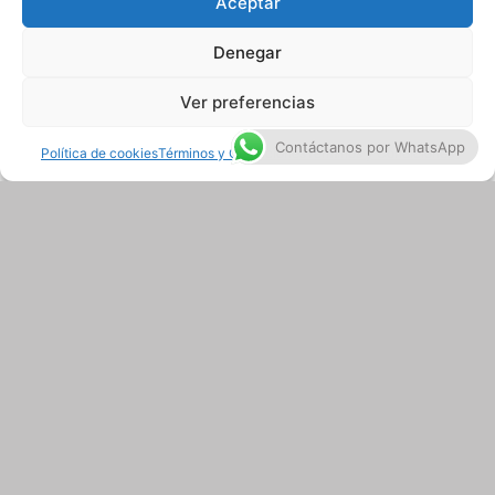
Aceptar
Denegar
Ver preferencias
Contáctanos por WhatsApp
Política de cookies
Términos y Condiciones
Términos y Condiciones