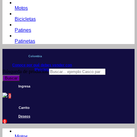
Motos
Bicicletas
Patines
Patinetas
Colombia
Conoce por qué debes vender con
Mercleta
Búsqueda de productos
Buscar
Ingresa
0
Carrito
Deseos
0
Motos