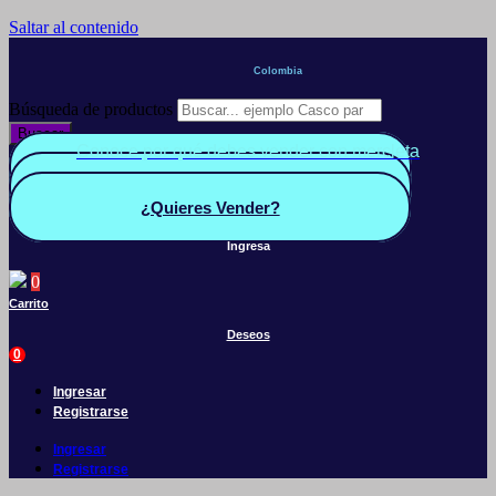
Saltar al contenido
Colombia
Búsqueda de productos
Buscar
Conoce por qué debes vender con mercleta
Quiero Vender
Panel vendedor
¿Quieres Vender?
Ingresa
0
Carrito
Deseos
0
Ingresar
Registrarse
Ingresar
Registrarse