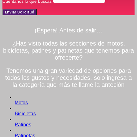
Cuéntanos lo que buscas
Enviar Solicitud
¡Espera! Antes de salir…
¿Has visto todas las secciones de motos,
bicicletas, patines y patinetas que tenemos para
ofrecerte?
Tenemos una gran variedad de opciones para
todos los gustos y necesidades. solo ingresa a
la categoría que más te llame la anteción
Motos
Bicicletas
Patines
Patinetas