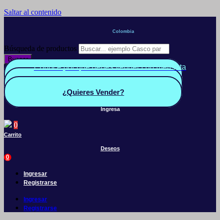
Saltar al contenido
Colombia
Búsqueda de productos
Buscar
Conoce por qué debes vender con mercleta
Quiero Vender
Panel vendedor
¿Quieres Vender?
Ingresa
0
Carrito
Deseos
0
Ingresar
Registrarse
Ingresar
Registrarse