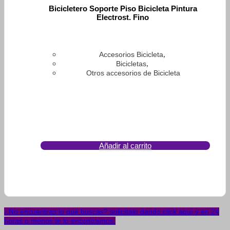
Bicicletero Soporte Piso Bicicleta Pintura
Electrost. Fino
,
Accesorios Bicicleta
,
Bicicletas
Otros accesorios de Bicicleta
Añadir al carrito
¿No encuentras lo que buscas? solicítalo dando click aquí y en 24
horas o menos te lo encontramos.