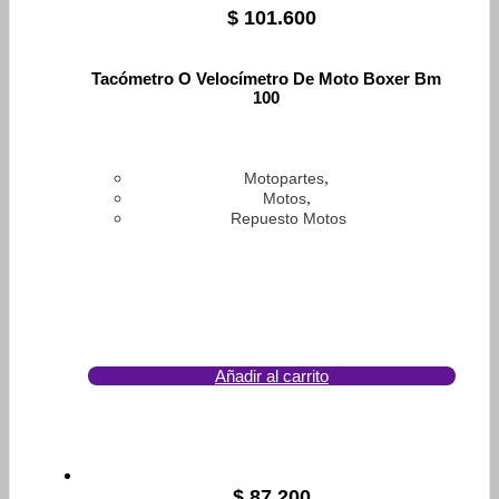
$
101.600
Tacómetro O Velocímetro De Moto Boxer Bm
100
,
Motopartes
,
Motos
Repuesto Motos
Añadir al carrito
$
87.200