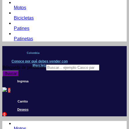
Motos
Bicicletas
Patines
Patinetas
Colombia
Conoce por qué debes vender con
Mercleta
Búsqueda de productos
Buscar
Ingresa
0
Carrito
Deseos
0
Motos