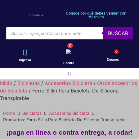
Conoce por qué debes vender con
Colombia
Mercleta
BUSCAR
0
0
Deseos
Ingresa
Carrito
Inicio
/
Bicicletas
/
Accesorios Bicicleta
/
Otros accesorios
Motos
de Bicicleta
/ Forro Sillín Para Bicicleta De Silicona
Transpirable
Bicicletas
Home
Bicicletas
Accesorios Bicicleta
Productos: Forro Sillín Para Bicicleta De Silicona Transpirable
Patines
¡paga en línea o contra entrega, a rodar!
Patinetas