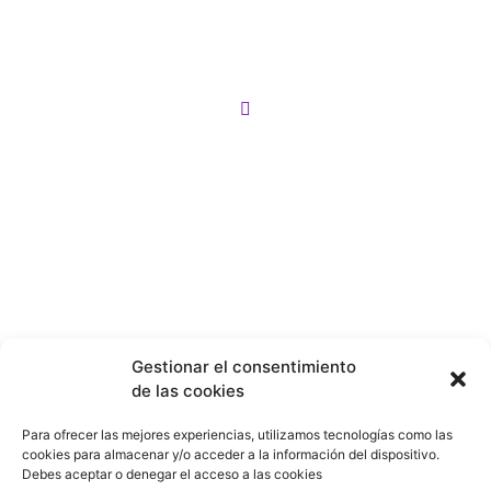
todos los gustos y necesidades. solo ingresa a
la categoría que más te llame la anteción
Motos
¡Y lo mejor! si no encuentras lo que buscas en
nuestro sitio lo buscamos por tí en menos de
Bicicletas
24 horas!
Patines
Patinetas
Gestionar el consentimiento
de las cookies
Para ofrecer las mejores experiencias, utilizamos tecnologías como las
cookies para almacenar y/o acceder a la información del dispositivo.
Debes aceptar o denegar el acceso a las cookies