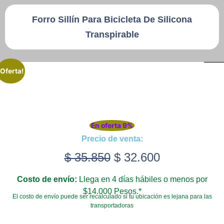
Forro Sillín Para Bicicleta De Silicona
Quiero Vender
Transpirable
Ingresar
¡Oferta!
Registrarse
En oferta 9%
Precio de venta:
$
35.850
$
32.600
Costo de envío:
Llega en 4 días hábiles o menos por
$14.000 Pesos.*
El costo de envío puede ser recalculado si tu ubicación es lejana para las
transportadoras