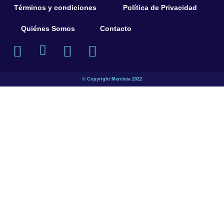
Términos y condiciones
Política de Privacidad
Quiénes Somos
Contacto
© Copyright Mercleta 2022
¡Espera! Antes de salir…
¿Has visto todas las secciones de motos,
bicicletas, patines y patinetas que tenemos para
ofrecerte?
Tenemos una gran variedad de opciones para